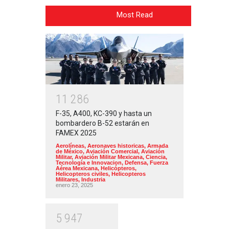
Most Read
1
1
2
8
6
F-35, A400, KC-390 y hasta un
bombardero B-52 estarán en
FAMEX 2025
Aerolíneas
,
Aeronaves historicas
,
Armada
de México
,
Aviación Comercial
,
Aviación
Militar
,
Aviación Militar Mexicana
,
Ciencia,
Tecnología e Innovacion
,
Defensa
,
Fuerza
Aérea Mexicana
,
Helicópteros
,
Helicopteros civiles
,
Helicopteros
Militares
,
Industria
enero 23, 2025
5
9
4
7