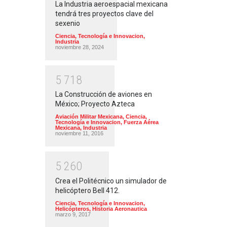
La Industria aeroespacial mexicana
tendrá tres proyectos clave del
sexenio
Ciencia, Tecnología e Innovacion
,
Industria
noviembre 28, 2024
5
7
1
8
La Construcción de aviones en
México; Proyecto Azteca
Aviación Militar Mexicana
,
Ciencia,
Tecnología e Innovacion
,
Fuerza Aérea
Mexicana
,
Industria
noviembre 11, 2016
5
2
6
0
Crea el Politécnico un simulador de
helicóptero Bell 412.
Ciencia, Tecnología e Innovacion
,
Helicópteros
,
Historia Aeronautica
marzo 9, 2017