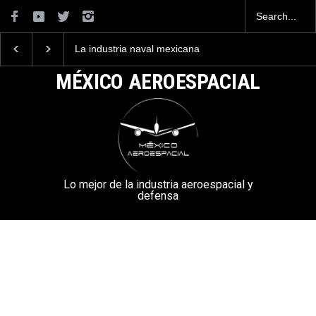
La industria naval mexicana
Entrenar a un piloto p
construirá 32 BUQUES para
volar los nuevos C-13
la Armada de México
mexicanos cuesta 2.9
MÉXICO AEROESPACIAL
millones de dólares
Lo mejor de la industria aeroespacial y
defensa