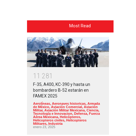
Most Read
1
1
2
8
1
F-35, A400, KC-390 y hasta un
bombardero B-52 estarán en
FAMEX 2025
Aerolíneas
,
Aeronaves historicas
,
Armada
de México
,
Aviación Comercial
,
Aviación
Militar
,
Aviación Militar Mexicana
,
Ciencia,
Tecnología e Innovacion
,
Defensa
,
Fuerza
Aérea Mexicana
,
Helicópteros
,
Helicopteros civiles
,
Helicopteros
Militares
,
Industria
enero 23, 2025