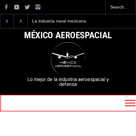
La industria naval mexicana
Entrenar a un piloto p
construirá 32 BUQUES para
volar los nuevos C-13
la Armada de México
mexicanos cuesta 2.9
MÉXICO AEROESPACIAL
millones de dólares
Lo mejor de la industria aeroespacial y
defensa