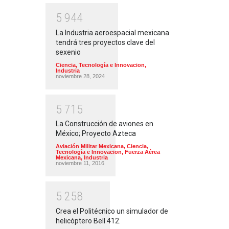
5
9
4
4
La Industria aeroespacial mexicana
tendrá tres proyectos clave del
sexenio
Ciencia, Tecnología e Innovacion
,
Industria
noviembre 28, 2024
5
7
1
5
La Construcción de aviones en
México; Proyecto Azteca
Aviación Militar Mexicana
,
Ciencia,
Tecnología e Innovacion
,
Fuerza Aérea
Mexicana
,
Industria
noviembre 11, 2016
5
2
5
8
Crea el Politécnico un simulador de
helicóptero Bell 412.