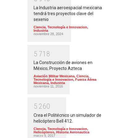
La Industria aeroespacial mexicana
tendrá tres proyectos clave del
sexenio
Ciencia, Tecnología e Innovacion
,
Industria
noviembre 28, 2024
5
7
1
8
La Construcción de aviones en
México; Proyecto Azteca
Aviación Militar Mexicana
,
Ciencia,
Tecnología e Innovacion
,
Fuerza Aérea
Mexicana
,
Industria
noviembre 11, 2016
5
2
6
0
Crea el Politécnico un simulador de
helicóptero Bell 412.
Ciencia, Tecnología e Innovacion
,
Helicópteros
,
Historia Aeronautica
marzo 9, 2017