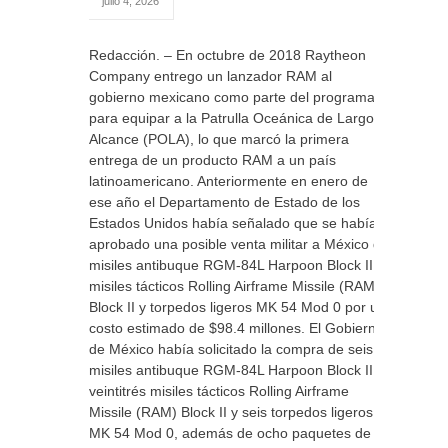
julio 4, 2026
Redacción. – En octubre de 2018 Raytheon
Company entrego un lanzador RAM al
gobierno mexicano como parte del programa
para equipar a la Patrulla Oceánica de Largo
Alcance (POLA), lo que marcó la primera
entrega de un producto RAM a un país
latinoamericano. Anteriormente en enero de
ese año el Departamento de Estado de los
Estados Unidos había señalado que se había
aprobado una posible venta militar a México de
misiles antibuque RGM-84L Harpoon Block II,
misiles tácticos Rolling Airframe Missile (RAM)
Block II y torpedos ligeros MK 54 Mod 0 por un
costo estimado de $98.4 millones. El Gobierno
de México había solicitado la compra de seis
misiles antibuque RGM-84L Harpoon Block II,
veintitrés misiles tácticos Rolling Airframe
Missile (RAM) Block II y seis torpedos ligeros
MK 54 Mod 0, además de ocho paquetes de