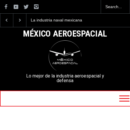
La industria naval mexicana
Entrenar a un piloto p
construirá 32 BUQUES para
volar los nuevos C-13
la Armada de México
mexicanos cuesta 2.9
MÉXICO AEROESPACIAL
millones de dólares
Lo mejor de la industria aeroespacial y
defensa