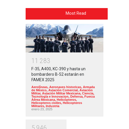
Most Read
1
1
2
8
3
F-35, A400, KC-390 y hasta un
bombardero B-52 estarán en
FAMEX 2025
Aerolíneas
,
Aeronaves historicas
,
Armada
de México
,
Aviación Comercial
,
Aviación
Militar
,
Aviación Militar Mexicana
,
Ciencia,
Tecnología e Innovacion
,
Defensa
,
Fuerza
Aérea Mexicana
,
Helicópteros
,
Helicopteros civiles
,
Helicopteros
Militares
,
Industria
enero 23, 2025
5
9
4
6