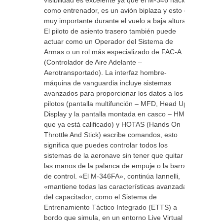
visibilidad es excelente ya que el M-346 nació
como entrenador, es un avión biplaza y esto es
muy importante durante el vuelo a baja altura.
El piloto de asiento trasero también puede
actuar como un Operador del Sistema de
Armas o un rol más especializado de FAC-A
(Controlador de Aire Adelante –
Aerotransportado). La interfaz hombre-
máquina de vanguardia incluye sistemas
avanzados para proporcionar los datos a los
pilotos (pantalla multifunción – MFD, Head Up
Display y la pantalla montada en casco – HMD
que ya está calificado) y HOTAS (Hands On
Throttle And Stick) escribe comandos, esto
significa que puedes controlar todos los
sistemas de la aeronave sin tener que quitar
las manos de la palanca de empuje o la barra
de control. «El M-346FA», continúa Iannelli,
«mantiene todas las características avanzadas
del capacitador, como el Sistema de
Entrenamiento Táctico Integrado (ETTS) a
bordo que simula, en un entorno Live Virtual