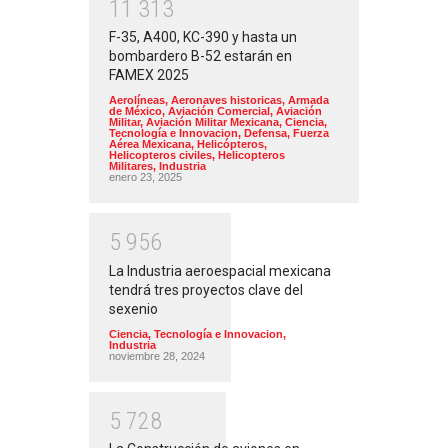
1
1
3
1
3
F-35, A400, KC-390 y hasta un
bombardero B-52 estarán en
FAMEX 2025
Aerolíneas
,
Aeronaves historicas
,
Armada
de México
,
Aviación Comercial
,
Aviación
Militar
,
Aviación Militar Mexicana
,
Ciencia,
Tecnología e Innovacion
,
Defensa
,
Fuerza
Aérea Mexicana
,
Helicópteros
,
Helicopteros civiles
,
Helicopteros
Militares
,
Industria
enero 23, 2025
5
9
5
6
La Industria aeroespacial mexicana
tendrá tres proyectos clave del
sexenio
Ciencia, Tecnología e Innovacion
,
Industria
noviembre 28, 2024
5
7
2
8