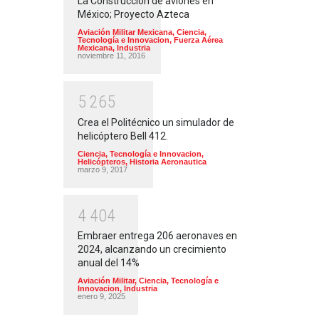
La Construcción de aviones en
México; Proyecto Azteca
Aviación Militar Mexicana
,
Ciencia,
Tecnología e Innovacion
,
Fuerza Aérea
Mexicana
,
Industria
noviembre 11, 2016
5
2
6
5
Crea el Politécnico un simulador de
helicóptero Bell 412.
Ciencia, Tecnología e Innovacion
,
Helicópteros
,
Historia Aeronautica
marzo 9, 2017
4
4
0
4
Embraer entrega 206 aeronaves en
2024, alcanzando un crecimiento
anual del 14%
Aviación Militar
,
Ciencia, Tecnología e
Innovacion
,
Industria
enero 9, 2025