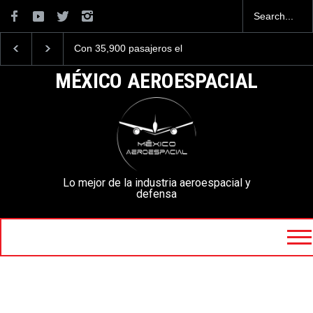
Con 35,900 pasajeros el
Se critica duramente a
AIFA está entre los
F-35C del Cuerpo de
aeropuertos con más
Marines de EE. UU. po
MÉXICO AEROESPACIAL
viajeros internacionales de
aspecto oxidado
México, pero muy lejos del
AICM.
Lo mejor de la industria aeroespacial y
defensa