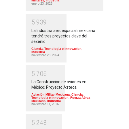
Militares
,
Industria
enero 23, 2025
5
9
3
9
La Industria aeroespacial mexicana
tendrá tres proyectos clave del
sexenio
Ciencia, Tecnología e Innovacion
,
Industria
noviembre 28, 2024
5
7
0
6
La Construcción de aviones en
México; Proyecto Azteca
Aviación Militar Mexicana
,
Ciencia,
Tecnología e Innovacion
,
Fuerza Aérea
Mexicana
,
Industria
noviembre 11, 2016
5
2
4
8