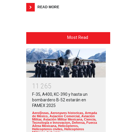
READ MORE
Most Read
1
1
2
6
5
F-35, A400, KC-390 y hasta un
bombardero B-52 estarán en
FAMEX 2025
Aerolíneas
,
Aeronaves historicas
,
Armada
de México
,
Aviación Comercial
,
Aviación
Militar
,
Aviación Militar Mexicana
,
Ciencia,
Tecnología e Innovacion
,
Defensa
,
Fuerza
Aérea Mexicana
,
Helicópteros
,
Helicopteros civiles
,
Helicopteros