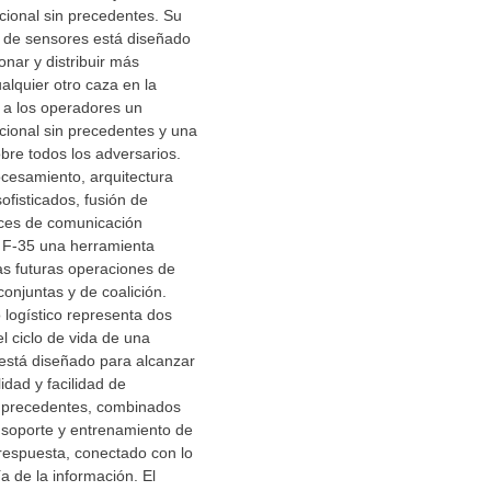
cional sin precedentes. Su
de sensores está diseñado
ionar y distribuir más
alquier otro caza en la
o a los operadores un
cional sin precedentes y una
obre todos los adversarios.
cesamiento, arquitectura
ofisticados, fusión de
aces de comunicación
l F-35 una herramienta
as futuras operaciones de
conjuntas y de coalición.
logístico representa dos
el ciclo de vida de una
está diseñado para alcanzar
lidad y facilidad de
 precedentes, combinados
 soporte y entrenamiento de
respuesta, conectado con lo
a de la información. El