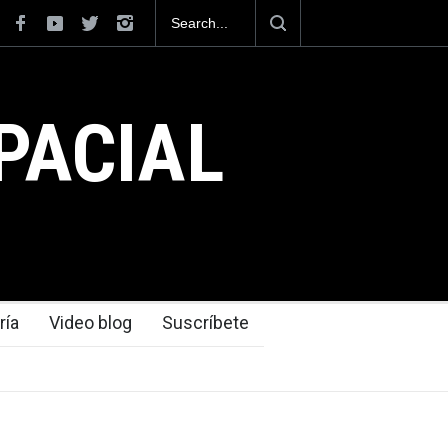
iona como el cuarto exportador aeroespacial
uperar los 13,600 millones de dólares en
n el 2025.
PACIAL
ría
Video blog
Suscríbete