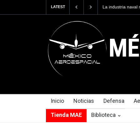
stria naval mexicana construirá 32 BUQUES para la
Entrenar a 
LATEST
 de México
cuesta 2.9 
MÉ
Inicio
Noticias
Defensa
Ae
Tienda MAE
Biblioteca