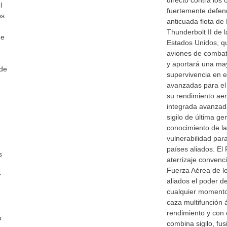
directo contra los 
l
fuertemente defen
os
anticuada flota de
Thunderbolt II de 
ue
Estados Unidos, qu
aviones de combat
y aportará una ma
 de
supervivencia en 
avanzadas para el
su rendimiento aer
integrada avanzad
sigilo de última g
conocimiento de la
vulnerabilidad par
países aliados. El
s
aterrizaje convenc
Fuerza Aérea de l
r
aliados el poder d
cualquier momento 
caza multifunción ág
rendimiento y con
o
combina sigilo, fu