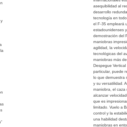
internacionales es
on
asequibilidad al red
desarrollo redund
tecnología en todo
 y
el F-35 empleará 
estadounidenses y 
demostración del F
maniobras impresi
a
agilidad, la veloci
la
tecnológicas del a
maniobras más des
Despegue Vertical
particular, puede r
lo que demuestra 
y su versatilidad. 
maniobra, el caza
ón
alcanzar velocida
que es impresiona
bas
limitado. Vuelo a 
os
control y la estabi
una habilidad dest
n”
maniobras en ento