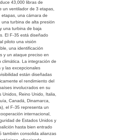
duce 43,000 libras de
 un ventilador de 3 etapas,
 etapas, una cámara de
 una turbina de alta presión
y una turbina de baja
s. El F-35 está diseñado
l piloto una visión
able, una identificación
os y un ataque preciso en
 climática. La integración de
 y las excepcionales
visibilidad están diseñadas
icamente el rendimiento del
países involucrados en su
 Unidos, Reino Unido, Italia,
quía, Canadá, Dinamarca,
a), el F-35 representa un
ooperación internacional,
eguridad de Estados Unidos y
oalición hasta bien entrado
35 también consolida alianzas