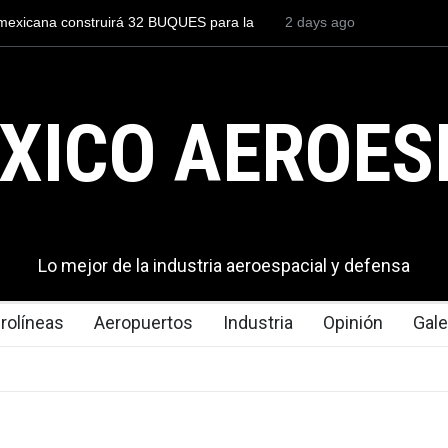
un piloto para volar los nuevos C-130J mexicanos
2 days ago
México se posic
millones de dólares
del mundo, al s
exportaciones e
XICO AEROES
Lo mejor de la industria aeroespacial y defensa
rolíneas
Aeropuertos
Industria
Opinión
Gale