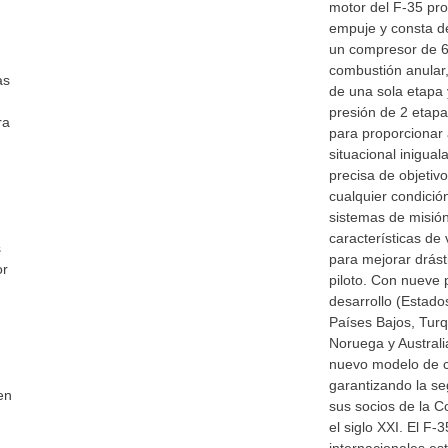
motor del F-35 pro
empuje y consta de
un compresor de 6
combustión anular,
as
de una sola etapa 
presión de 2 etapa
ra
para proporcionar a
situacional inigual
precisa de objetiv
cualquier condición
sistemas de misión
características de 
s
para mejorar drást
or
piloto. Con nueve 
desarrollo (Estados
Países Bajos, Tur
Noruega y Australi
nuevo modelo de c
garantizando la s
en
sus socios de la C
el siglo XXI. El F-