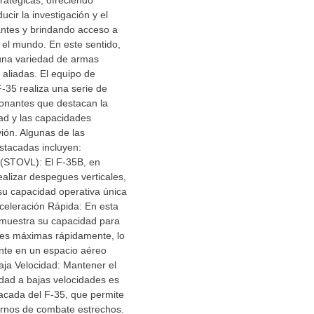
tratégicas, ofreciendo
ucir la investigación y el
antes y brindando acceso a
 el mundo. En este sentido,
una variedad de armas
aliadas. El equipo de
-35 realiza una serie de
onantes que destacan la
dad y las capacidades
vión. Algunas de las
tacadas incluyen:
 (STOVL): El F-35B, en
ealizar despegues verticales,
su capacidad operativa única
Aceleración Rápida: En esta
 muestra su capacidad para
des máximas rápidamente, lo
nte en un espacio aéreo
Baja Velocidad: Mantener el
lidad a bajas velocidades es
acada del F-35, que permite
rnos de combate estrechos.