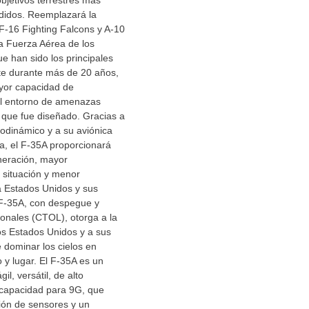
objetivos terrestres más
didos. Reemplazará la
 F-16 Fighting Falcons y A-10
la Fuerza Aérea de los
e han sido los principales
e durante más de 20 años,
yor capacidad de
el entorno de amenazas
 que fue diseñado. Gracias a
odinámico y a su aviónica
a, el F-35A proporcionará
eneración, mayor
 situación y menor
a Estados Unidos y sus
 F-35A, con despegue y
ionales (CTOL), otorga a la
os Estados Unidos y a sus
e dominar los cielos en
y lugar. El F-35A es un
il, versátil, de alto
 capacidad para 9G, que
sión de sensores y un