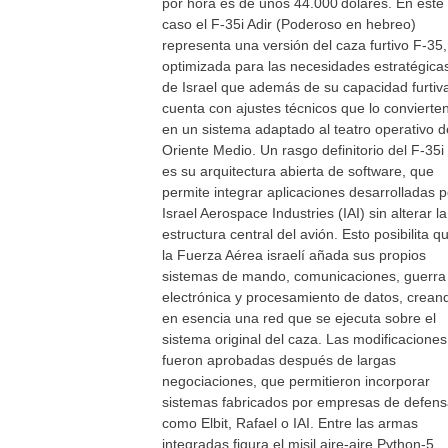
por hora es de unos 44.000 dólares. En este
caso el F‑35i Adir (Poderoso en hebreo)
representa una versión del caza furtivo F‑35,
optimizada para las necesidades estratégica
de Israel que además de su capacidad furtiv
cuenta con ajustes técnicos que lo convierte
en un sistema adaptado al teatro operativo d
Oriente Medio. Un rasgo definitorio del F‑35i
es su arquitectura abierta de software, que
permite integrar aplicaciones desarrolladas p
Israel Aerospace Industries (IAI) sin alterar la
estructura central del avión. Esto posibilita q
la Fuerza Aérea israelí añada sus propios
sistemas de mando, comunicaciones, guerra
electrónica y procesamiento de datos, crean
en esencia una red que se ejecuta sobre el
sistema original del caza. Las modificaciones
fueron aprobadas después de largas
negociaciones, que permitieron incorporar
sistemas fabricados por empresas de defen
como Elbit, Rafael o IAI. Entre las armas
integradas figura el misil aire‑aire Python‑5,