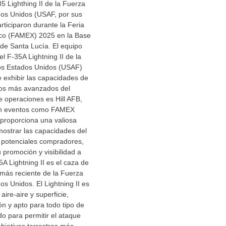
 Lighthing II de la Fuerza
dos Unidos (USAF, por sus
articiparon durante la Feria
co (FAMEX) 2025 en la Base
1 de Santa Lucía. El equipo
l F-35A Lightning II de la
os Estados Unidos (USAF)
 exhibir las capacidades de
los más avanzados del
 operaciones es Hill AFB,
 en eventos como FAMEX
proporciona una valiosa
mostrar las capacidades del
a potenciales compradores,
 promoción y visibilidad a
35A Lightning II es el caza de
más reciente de la Fuerza
os Unidos. El Lightning II es
ire-aire y superficie,
ión y apto para todo tipo de
do para permitir el ataque