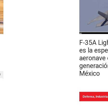
F-35A Ligh
es la esp
aeronave 
generació
México
0
Defensa
,
Industria