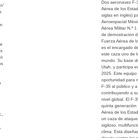
Dos aeronaves F-35
on”
Aérea de los Esta
e
siglas en inglés) p
Aeroespacial Méxi
en
Aérea Militar N.º 
de demostración de
Fuerza Aérea de l
de
es el encargado de
as
este caza uno de 
zó
mundo. Su base de
os
Utah, y participa
2025. Este equipo 
oportunidad para 
ó
F-35 al público y 
contribuyendo a su
nivel global. El F-
quinta generación 
Aérea de los Estad
F-
un caza de ataque a
sigiloso, multifunc
o
clima. Está diseña