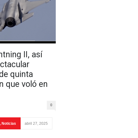
tning II, así
ectacular
de quinta
n que voló en
0
,
Noticias
abril 27, 2025