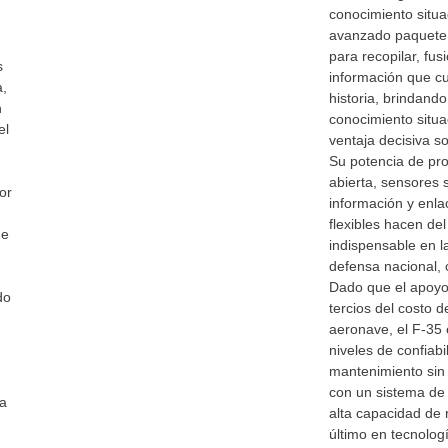
conocimiento situa
avanzado paquete 
para recopilar, fus
s
información que cu
a,
historia, brindand
n
conocimiento situa
el
ventaja decisiva s
Su potencia de pro
abierta, sensores s
or
información y enl
flexibles hacen de
ue
indispensable en l
defensa nacional, 
Dado que el apoyo 
do
tercios del costo d
aeronave, el F-35 
niveles de confiabi
mantenimiento sin
con un sistema de
sa
alta capacidad de 
último en tecnologí