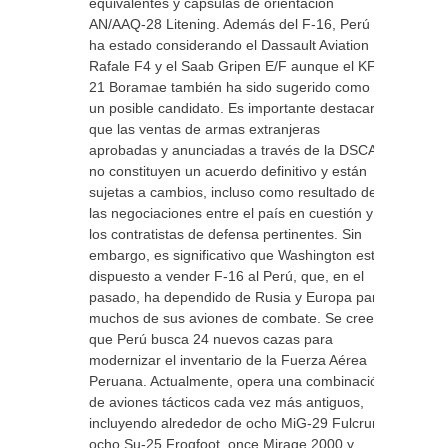
equivalentes y cápsulas de orientación
AN/AAQ-28 Litening. Además del F-16, Perú
ha estado considerando el Dassault Aviation
Rafale F4 y el Saab Gripen E/F aunque el KF-
21 Boramae también ha sido sugerido como
un posible candidato. Es importante destacar
que las ventas de armas extranjeras
aprobadas y anunciadas a través de la DSCA
no constituyen un acuerdo definitivo y están
sujetas a cambios, incluso como resultado de
las negociaciones entre el país en cuestión y
los contratistas de defensa pertinentes. Sin
embargo, es significativo que Washington esté
dispuesto a vender F-16 al Perú, que, en el
pasado, ha dependido de Rusia y Europa para
muchos de sus aviones de combate. Se cree
que Perú busca 24 nuevos cazas para
modernizar el inventario de la Fuerza Aérea
Peruana. Actualmente, opera una combinación
de aviones tácticos cada vez más antiguos,
incluyendo alrededor de ocho MiG-29 Fulcrum,
ocho Su-25 Frogfoot, once Mirage 2000 y