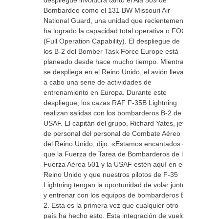
despliegue involucra tanto el Ala 509 de
Bombardeo como el 131 BW Missouri Air
National Guard, una unidad que recientemente
ha logrado la capacidad total operativa o FOC
(Full Operation Capability). El despliegue de
los B-2 del Bomber Task Force Europe está
planeado desde hace mucho tiempo. Mientras
se despliega en el Reino Unido, el avión llevará
a cabo una serie de actividades de
entrenamiento en Europa. Durante este
despliegue, los cazas RAF F-35B Lightning
realizan salidas con los bombarderos B-2 de la
USAF. El capitán del grupo, Richard Yates, jefe
de personal del personal de Combate Aéreo
del Reino Unido, dijo: «Estamos encantados de
que la Fuerza de Tarea de Bombarderos de la
Fuerza Aérea 501 y la USAF estén aquí en el
Reino Unido y que nuestros pilotos de F-35
Lightning tengan la oportunidad de volar junto
y entrenar con los equipos de bombarderos B-
2. Esta es la primera vez que cualquier otro
país ha hecho esto. Esta integración de vuelo