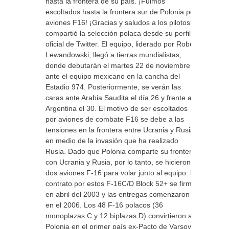
hasta la frontera de su país. ¡Fuimos
escoltados hasta la frontera sur de Polonia por
aviones F16! ¡Gracias y saludos a los pilotos!”,
compartió la selección polaca desde su perfil
oficial de Twitter. El equipo, liderado por Robert
Lewandowski, llegó a tierras mundialistas,
donde debutarán el martes 22 de noviembre
ante el equipo mexicano en la cancha del
Estadio 974. Posteriormente, se verán las
caras ante Arabia Saudita el día 26 y frente a
Argentina el 30. El motivo de ser escoltados
por aviones de combate F16 se debe a las
tensiones en la frontera entre Ucrania y Rusia
en medio de la invasión que ha realizado
Rusia. Dado que Polonia comparte su frontera
con Ucrania y Rusia, por lo tanto, se hicieron
dos aviones F-16 para volar junto al equipo. El
contrato por estos F-16C/D Block 52+ se firmó
en abril del 2003 y las entregas comenzaron
en el 2006. Los 48 F-16 polacos (36
monoplazas C y 12 biplazas D) convirtieron a
Polonia en el primer país ex-Pacto de Varsovia