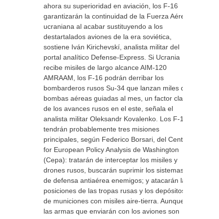
ahora su superioridad en aviación, los F-16
garantizarán la continuidad de la Fuerza Aérea
ucraniana al acabar sustituyendo a los
destartalados aviones de la era soviética,
sostiene Iván Kirichevskí, analista militar del
portal analítico Defense-Express. Si Ucrania
recibe misiles de largo alcance AIM-120
AMRAAM, los F-16 podrán derribar los
bombarderos rusos Su-34 que lanzan miles de
bombas aéreas guiadas al mes, un factor clave
de los avances rusos en el este, señala el
analista militar Oleksandr Kovalenko. Los F-16
tendrán probablemente tres misiones
principales, según Federico Borsari, del Center
for European Policy Analysis de Washington
(Cepa): tratarán de interceptar los misiles y
drones rusos, buscarán suprimir los sistemas
de defensa antiaérea enemigos; y atacarán las
posiciones de las tropas rusas y los depósitos
de municiones con misiles aire-tierra. Aunque
las armas que enviarán con los aviones son