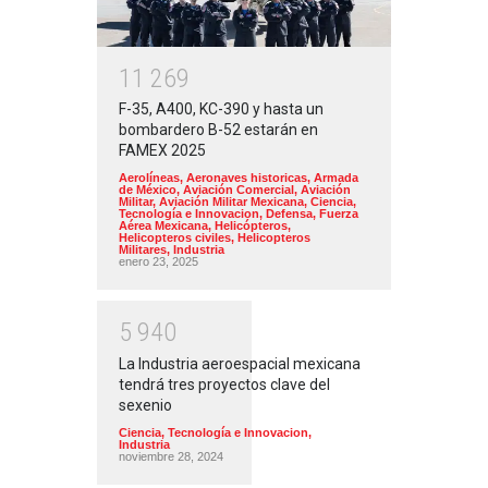
1
1
2
6
9
F-35, A400, KC-390 y hasta un
bombardero B-52 estarán en
FAMEX 2025
Aerolíneas
,
Aeronaves historicas
,
Armada
de México
,
Aviación Comercial
,
Aviación
Militar
,
Aviación Militar Mexicana
,
Ciencia,
Tecnología e Innovacion
,
Defensa
,
Fuerza
Aérea Mexicana
,
Helicópteros
,
Helicopteros civiles
,
Helicopteros
Militares
,
Industria
enero 23, 2025
5
9
4
0
La Industria aeroespacial mexicana
tendrá tres proyectos clave del
sexenio
Ciencia, Tecnología e Innovacion
,
Industria
noviembre 28, 2024