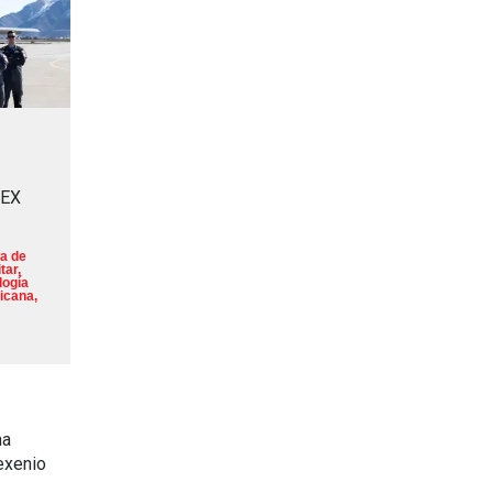
MEX
a de
tar
,
logía
icana
,
na
exenio