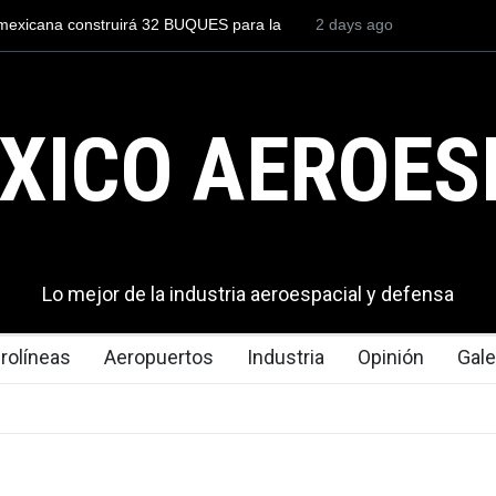
l mexicana construirá 32 BUQUES para la
2 days ago
Entrenar a un piloto p
cuesta 2.9 millones de 
XICO AEROES
Lo mejor de la industria aeroespacial y defensa
rolíneas
Aeropuertos
Industria
Opinión
Gale