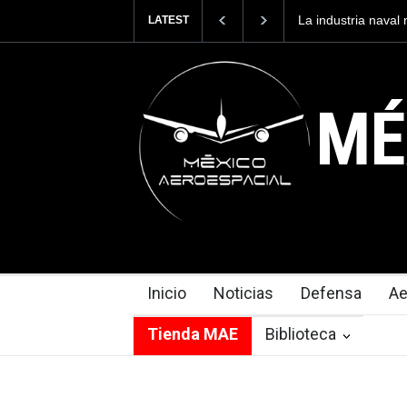
La industria nava
LATEST
Armada de México
MÉ
Inicio
Noticias
Defensa
Ae
Tienda MAE
Biblioteca