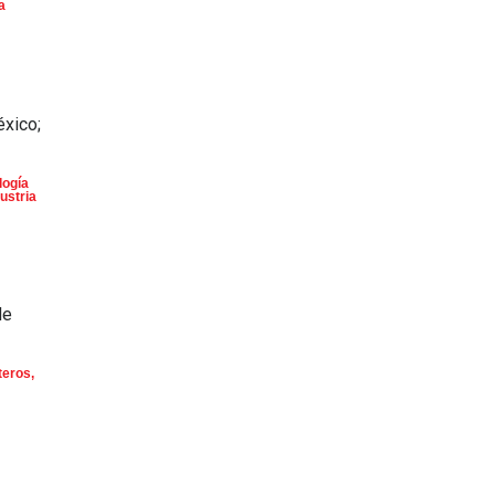
a
éxico;
logía
ustria
de
teros
,