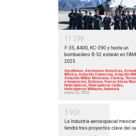
1
1
2
9
9
F-35, A400, KC-390 y hasta un
bombardero B-52 estarán en FA
2025
Aerolíneas
,
Aeronaves historicas
,
Armad
México
,
Aviación Comercial
,
Aviación Mili
Aviación Militar Mexicana
,
Ciencia, Tecno
e Innovacion
,
Defensa
,
Fuerza Aérea Mex
Helicópteros
,
Helicopteros civiles
,
Helicopteros Militares
,
Industria
enero 23, 2025
5
9
5
1
La Industria aeroespacial mexica
tendrá tres proyectos clave del s