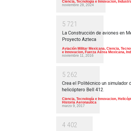
Ciencia, Tecnología e Innovacion
,
Industri
noviembre 28, 2024
5
7
2
1
La Construcción de aviones en M
Proyecto Azteca
Aviación Militar Mexicana
,
Ciencia, Tecno
e Innovacion
,
Fuerza Aérea Mexicana
,
Ind
noviembre 11, 2016
5
2
6
2
Crea el Politécnico un simulador 
helicóptero Bell 412.
Ciencia, Tecnología e Innovacion
,
Helicóp
Historia Aeronautica
marzo 9, 2017
4
4
0
2