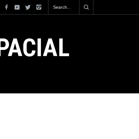
os aeropuertos con
La industria naval mexicana construirá 32 BUQ
ro muy lejos del
Armada de México
PACIAL