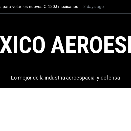
uevos C-130J mexicanos
Con 35,900 pasajeros el AIFA está entre l
2 days ago
más viajeros internacionales de México, pe
AICM.
XICO AEROES
Lo mejor de la industria aeroespacial y defensa