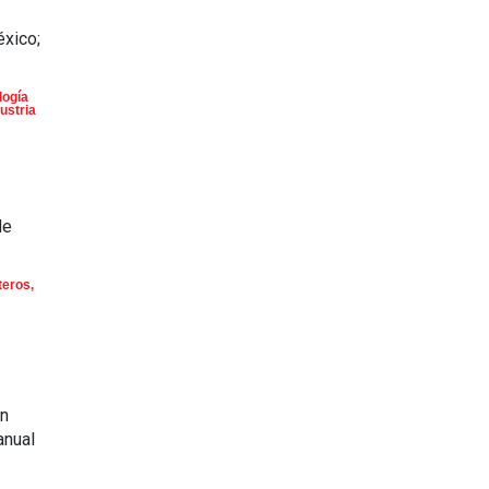
éxico;
logía
ustria
de
teros
,
en
anual