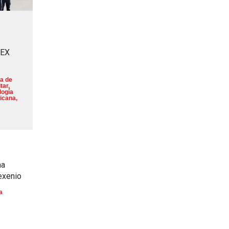
MEX
a de
tar
,
logía
icana
,
na
exenio
a