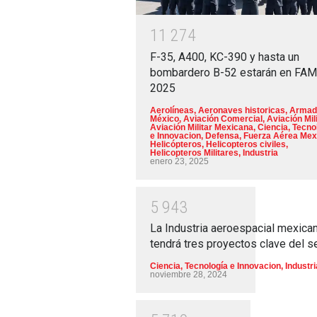
1
1
2
7
4
F-35, A400, KC-390 y hasta un
bombardero B-52 estarán en FA
2025
Aerolíneas
,
Aeronaves historicas
,
Armad
México
,
Aviación Comercial
,
Aviación Mili
Aviación Militar Mexicana
,
Ciencia, Tecno
e Innovacion
,
Defensa
,
Fuerza Aérea Mex
Helicópteros
,
Helicopteros civiles
,
Helicopteros Militares
,
Industria
enero 23, 2025
5
9
4
3
La Industria aeroespacial mexica
tendrá tres proyectos clave del s
Ciencia, Tecnología e Innovacion
,
Industri
noviembre 28, 2024