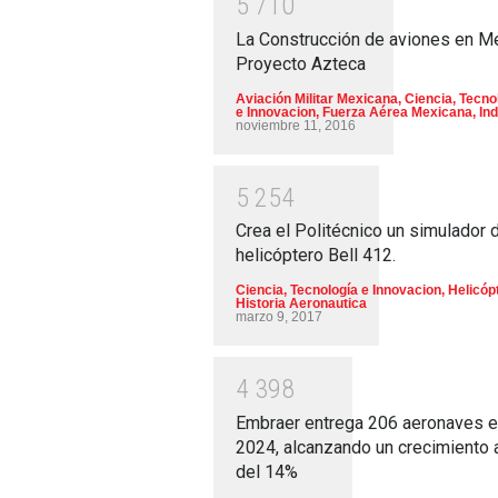
5
7
1
0
La Construcción de aviones en M
Proyecto Azteca
Aviación Militar Mexicana
,
Ciencia, Tecno
e Innovacion
,
Fuerza Aérea Mexicana
,
Ind
noviembre 11, 2016
5
2
5
4
Crea el Politécnico un simulador 
helicóptero Bell 412.
Ciencia, Tecnología e Innovacion
,
Helicóp
Historia Aeronautica
marzo 9, 2017
4
3
9
8
Embraer entrega 206 aeronaves 
2024, alcanzando un crecimiento 
del 14%