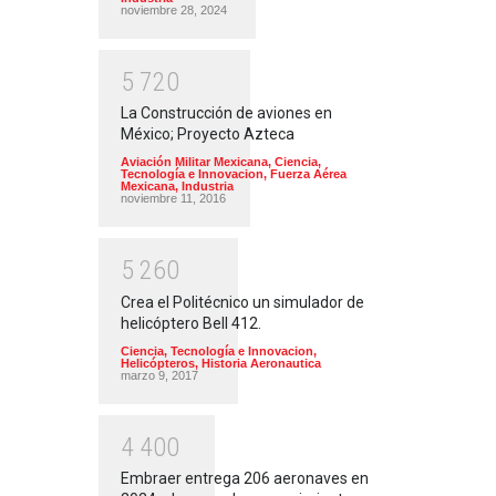
noviembre 28, 2024
5
7
2
0
La Construcción de aviones en
México; Proyecto Azteca
Aviación Militar Mexicana
,
Ciencia,
Tecnología e Innovacion
,
Fuerza Aérea
Mexicana
,
Industria
noviembre 11, 2016
5
2
6
0
Crea el Politécnico un simulador de
helicóptero Bell 412.
Ciencia, Tecnología e Innovacion
,
Helicópteros
,
Historia Aeronautica
marzo 9, 2017
4
4
0
0
Embraer entrega 206 aeronaves en