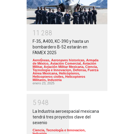
1
1
2
8
8
F-35, A400, KC-390 y hasta un
bombardero B-52 estarán en
FAMEX 2025
Aerolíneas
,
Aeronaves historicas
,
Armada
de México
,
Aviación Comercial
,
Aviación
Militar
,
Aviación Militar Mexicana
,
Ciencia,
Tecnología e Innovacion
,
Defensa
,
Fuerza
Aérea Mexicana
,
Helicópteros
,
Helicopteros civiles
,
Helicopteros
Militares
,
Industria
enero 23, 2025
5
9
4
8
La Industria aeroespacial mexicana
tendrá tres proyectos clave del
sexenio
Ciencia, Tecnología e Innovacion
,
Industria