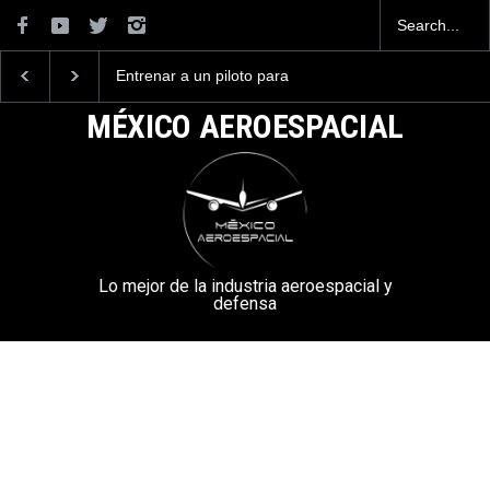
Entrenar a un piloto para
México se posiciona 
volar los nuevos C-130J
el cuarto exportador
mexicanos cuesta 2.9
aeroespacial del mund
MÉXICO AEROESPACIAL
millones de dólares
superar los 13,600 mi
de dólares en exporta
en el 2025.
Lo mejor de la industria aeroespacial y
defensa