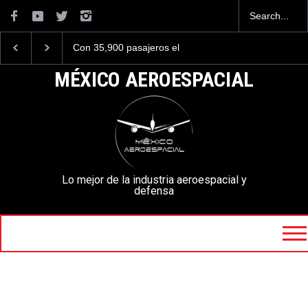
Con 35,900 pasajeros el
Se critica duramente a
AIFA está entre los
F-35C del Cuerpo de
aeropuertos con más
Marines de EE. UU. po
MÉXICO AEROESPACIAL
viajeros internacionales de
aspecto oxidado
México, pero muy lejos del
AICM.
Lo mejor de la industria aeroespacial y
defensa