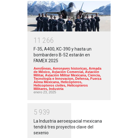
1
1
2
6
6
F-35, A400, KC-390 y hasta un
bombardero B-52 estarán en
FAMEX 2025
Aerolíneas
,
Aeronaves historicas
,
Armada
de México
,
Aviación Comercial
,
Aviación
Militar
,
Aviación Militar Mexicana
,
Ciencia,
Tecnología e Innovacion
,
Defensa
,
Fuerza
Aérea Mexicana
,
Helicópteros
,
Helicopteros civiles
,
Helicopteros
Militares
,
Industria
enero 23, 2025
5
9
3
9
La Industria aeroespacial mexicana
tendrá tres proyectos clave del
sexenio