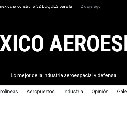
enar a un piloto para volar los nuevos C-130J mexicanos
2 days ago
México s
ta 2.9 millones de dólares
del mundo
exportaci
XICO AEROES
Lo mejor de la industria aeroespacial y defensa
rolíneas
Aeropuertos
Industria
Opinión
Gale