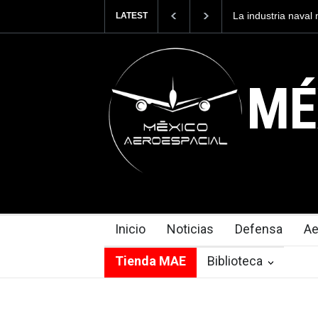
La industria naval mexicana construirá 32 BUQUES para la
Entr
LATEST
Armada de México
cues
MÉ
Inicio
Noticias
Defensa
Ae
Tienda MAE
Biblioteca