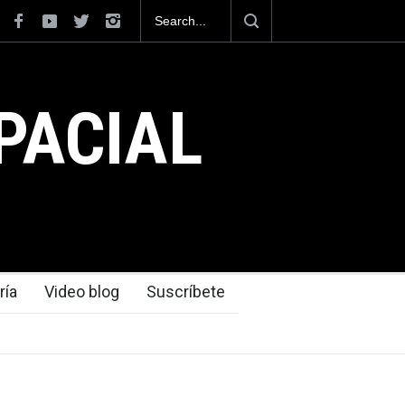
e posiciona como el cuarto exportador aeroespacial
, al superar los 13,600 millones de dólares en
ones en el 2025.
PACIAL
ría
Video blog
Suscríbete