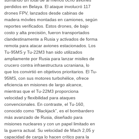
sumando un total de al menos ocho aviones
perdidos en Belaya. El ataque involucró 117
drones FPV, lanzados desde cabinas de
madera móviles montadas en camiones, según
reportes verificados. Estos drones, de bajo
costo y alta precisión, fueron transportados
clandestinamente a Rusia y activados de forma
remota para atacar aviones estacionados. Los
Tu-95MS y Tu-22M3 han sido utilizados
ampliamente por Rusia para lanzar misiles de
crucero contra infraestructura ucraniana, lo
que los convirtió en objetivos prioritarios. El Tu-
95MS, con sus motores turbohélice, ofrece
eficiencia en misiones de largo alcance,
mientras que el Tu-22M3 proporciona
velocidad y flexibilidad para ataques
convencionales. En contraste, el Tu-160,
conocido como “Blackjack”, es el bombardero
más avanzado de Rusia, diseñado para
misiones nucleares y con un papel limitado en
la guerra actual. Su velocidad de Mach 2,05 y
capacidad de carga lo hacen crítico para la