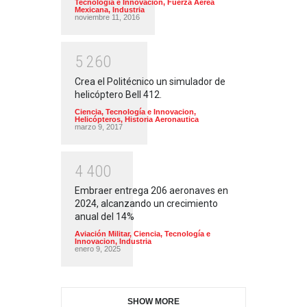
Tecnología e Innovacion
,
Fuerza Aérea
Mexicana
,
Industria
noviembre 11, 2016
5
2
6
0
Crea el Politécnico un simulador de
helicóptero Bell 412.
Ciencia, Tecnología e Innovacion
,
Helicópteros
,
Historia Aeronautica
marzo 9, 2017
4
4
0
0
Embraer entrega 206 aeronaves en
2024, alcanzando un crecimiento
anual del 14%
Aviación Militar
,
Ciencia, Tecnología e
Innovacion
,
Industria
enero 9, 2025
SHOW MORE