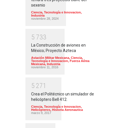
sexenio
Ciencia, Tecnología e Innovacion
,
Industria
noviembre 28, 2024
5
7
3
3
La Construcción de aviones en
México; Proyecto Azteca
Aviación Militar Mexicana
,
Ciencia,
Tecnología e Innovacion
,
Fuerza Aérea
Mexicana
,
Industria
noviembre 11, 2016
5
2
7
1
Crea el Politécnico un simulador de
helicóptero Bell 412.
Ciencia, Tecnología e Innovacion
,
Helicópteros
,
Historia Aeronautica
marzo 9, 2017