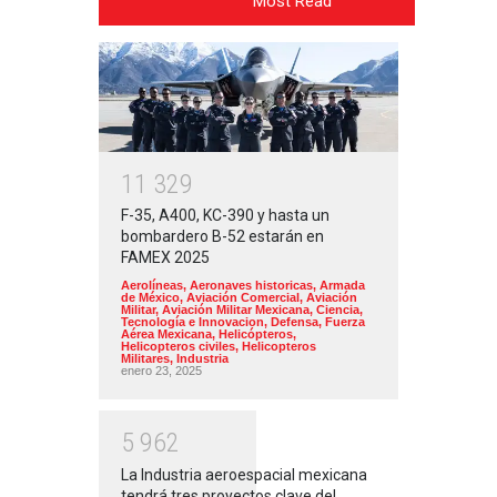
Most Read
1
1
3
2
9
F-35, A400, KC-390 y hasta un
bombardero B-52 estarán en
FAMEX 2025
Aerolíneas
,
Aeronaves historicas
,
Armada
de México
,
Aviación Comercial
,
Aviación
Militar
,
Aviación Militar Mexicana
,
Ciencia,
Tecnología e Innovacion
,
Defensa
,
Fuerza
Aérea Mexicana
,
Helicópteros
,
Helicopteros civiles
,
Helicopteros
Militares
,
Industria
enero 23, 2025
5
9
6
2
La Industria aeroespacial mexicana
tendrá tres proyectos clave del