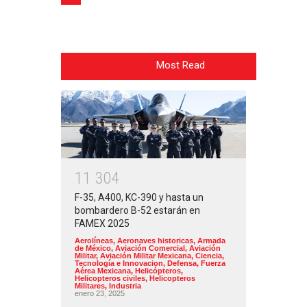
Most Read
1
1
3
0
4
F-35, A400, KC-390 y hasta un
bombardero B-52 estarán en
FAMEX 2025
Aerolíneas
,
Aeronaves historicas
,
Armada
de México
,
Aviación Comercial
,
Aviación
Militar
,
Aviación Militar Mexicana
,
Ciencia,
Tecnología e Innovacion
,
Defensa
,
Fuerza
Aérea Mexicana
,
Helicópteros
,
Helicopteros civiles
,
Helicopteros
Militares
,
Industria
enero 23, 2025