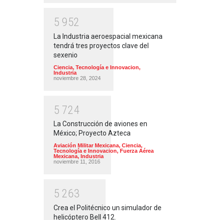
5
9
5
2
La Industria aeroespacial mexicana
tendrá tres proyectos clave del
sexenio
Ciencia, Tecnología e Innovacion
,
Industria
noviembre 28, 2024
5
7
2
4
La Construcción de aviones en
México; Proyecto Azteca
Aviación Militar Mexicana
,
Ciencia,
Tecnología e Innovacion
,
Fuerza Aérea
Mexicana
,
Industria
noviembre 11, 2016
5
2
6
3
Crea el Politécnico un simulador de
helicóptero Bell 412.