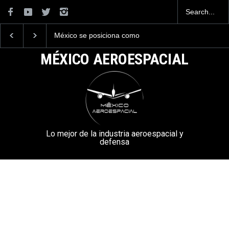
México se posiciona como
La industria naval me
el cuarto exportador
construirá 32 BUQUE
aeroespacial del mundo, al
la Armada de México
MÉXICO AEROESPACIAL
superar los 13,600 millones
de dólares en exportaciones
en el 2025.
Lo mejor de la industria aeroespacial y
defensa