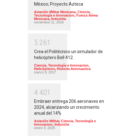
México; Proyecto Azteca
Aviación Militar Mexicana
,
Ciencia,
Tecnología e Innovacion
,
Fuerza Aérea
Mexicana
,
Industria
noviembre 11, 2016
5
2
6
1
Crea el Politécnico un simulador de
helicóptero Bell 412.
Ciencia, Tecnología e Innovacion
,
Helicópteros
,
Historia Aeronautica
marzo 9, 2017
4
4
0
1
Embraer entrega 206 aeronaves en
2024, alcanzando un crecimiento
anual del 14%
Aviación Militar
,
Ciencia, Tecnología e
Innovacion
,
Industria
enero 9, 2025