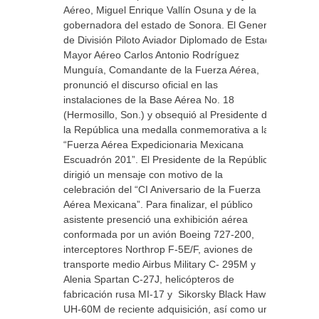
Aéreo, Miguel Enrique Vallín Osuna y de la
gobernadora del estado de Sonora. El General
de División Piloto Aviador Diplomado de Estado
Mayor Aéreo Carlos Antonio Rodríguez
Munguía, Comandante de la Fuerza Aérea,
pronunció el discurso oficial en las
instalaciones de la Base Aérea No. 18
(Hermosillo, Son.) y obsequió al Presidente de
la República una medalla conmemorativa a la
“Fuerza Aérea Expedicionaria Mexicana
Escuadrón 201”. El Presidente de la República,
dirigió un mensaje con motivo de la
celebración del “CI Aniversario de la Fuerza
Aérea Mexicana”. Para finalizar, el público
asistente presenció una exhibición aérea
conformada por un avión Boeing 727-200,
interceptores Northrop F-5E/F, aviones de
transporte medio Airbus Military C- 295M y
Alenia Spartan C-27J, helicópteros de
fabricación rusa MI-17 y Sikorsky Black Hawk
UH-60M de reciente adquisición, así como una