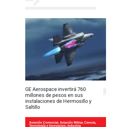
GE Aerospace invertirá 760
0
millones de pesos en sus
instalaciones de Hermosillo y
Saltillo
Aviación Comercial
,
Aviación Militar
,
Ciencia,
Tecnología e Innovacion
,
Industria