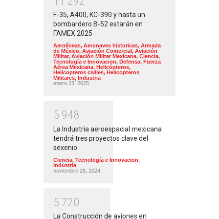
1
1
2
9
2
F-35, A400, KC-390 y hasta un
bombardero B-52 estarán en
FAMEX 2025
Aerolíneas
,
Aeronaves historicas
,
Armada
de México
,
Aviación Comercial
,
Aviación
Militar
,
Aviación Militar Mexicana
,
Ciencia,
Tecnología e Innovacion
,
Defensa
,
Fuerza
Aérea Mexicana
,
Helicópteros
,
Helicopteros civiles
,
Helicopteros
Militares
,
Industria
enero 23, 2025
5
9
4
8
La Industria aeroespacial mexicana
tendrá tres proyectos clave del
sexenio
Ciencia, Tecnología e Innovacion
,
Industria
noviembre 28, 2024
5
7
2
0
La Construcción de aviones en