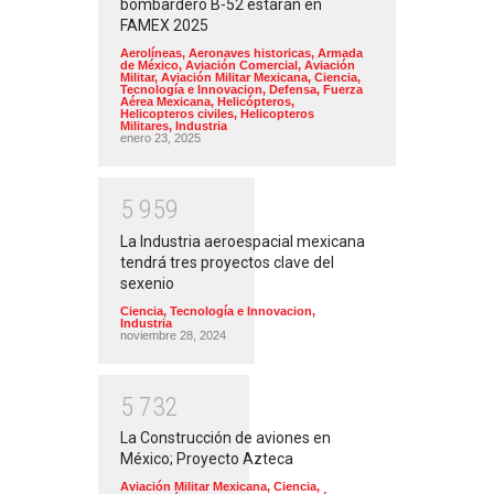
bombardero B-52 estarán en
FAMEX 2025
Aerolíneas
,
Aeronaves historicas
,
Armada
de México
,
Aviación Comercial
,
Aviación
Militar
,
Aviación Militar Mexicana
,
Ciencia,
Tecnología e Innovacion
,
Defensa
,
Fuerza
Aérea Mexicana
,
Helicópteros
,
Helicopteros civiles
,
Helicopteros
Militares
,
Industria
enero 23, 2025
5
9
5
9
La Industria aeroespacial mexicana
tendrá tres proyectos clave del
sexenio
Ciencia, Tecnología e Innovacion
,
Industria
noviembre 28, 2024
5
7
3
2
La Construcción de aviones en
México; Proyecto Azteca
Aviación Militar Mexicana
,
Ciencia,