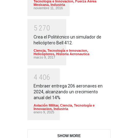
Tecnología e Innovacion
,
Fuerza Aérea
Mexicana
,
Industria
noviembre 11, 2016
5
2
7
0
Crea el Politécnico un simulador de
helicóptero Bell 412.
Ciencia, Tecnología e Innovacion
,
Helicópteros
,
Historia Aeronautica
marzo 9, 2017
4
4
0
6
Embraer entrega 206 aeronaves en
2024, alcanzando un crecimiento
anual del 14%
Aviación Militar
,
Ciencia, Tecnología e
Innovacion
,
Industria
enero 9, 2025
SHOW MORE