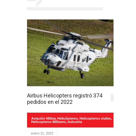
Airbus Helicopters registró 374
0
pedidos en el 2022
Aviación Militar
,
Helicópteros
,
Helicopteros civiles
,
Helicopteros Militares
,
Industria
enero 31, 2023