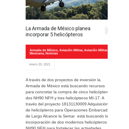
La Armada de México planea
0
incorporar 5 helicópteros
Armada de México
,
Aviación Militar
,
Aviación Militar
Mexicana
,
Noticias
enero 20, 2021
A través de dos proyectos de inversión la
Armada de México está buscando recursos
para concretar la compra de cinco helicópteros
dos NH90 NFH y tres helicópteros MI-17. A
través del proyecto 18131130009 Adquisición
de helicópteros para Operaciones Embarcadas
de Largo Alcance la Semar está buscando la
incorporación de dos modernos helicópteros
NH90 NFH para fortalecer las actividades