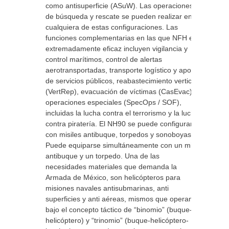
como antisuperficie (ASuW). Las operaciones
de búsqueda y rescate se pueden realizar en
cualquiera de estas configuraciones. Las
funciones complementarias en las que NFH es
extremadamente eficaz incluyen vigilancia y
control marítimos, control de alertas
aerotransportadas, transporte logístico y apoyo
de servicios públicos, reabastecimiento vertical
(VertRep), evacuación de víctimas (CasEvac) y
operaciones especiales (SpecOps / SOF),
incluidas la lucha contra el terrorismo y la lucha
contra piratería. El NH90 se puede configurar
con misiles antibuque, torpedos y sonoboyas.
Puede equiparse simultáneamente con un misil
antibuque y un torpedo. Una de las
necesidades materiales que demanda la
Armada de México, son helicópteros para
misiones navales antisubmarinas, anti
superficies y anti aéreas, mismos que operan
bajo el concepto táctico de “binomio” (buque‐
helicóptero) y “trinomio” (buque‐helicóptero‐