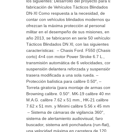
los siguientes: Desarrollo del proyecto para la
fabricación de Vehículos Tácticos Blindados
DN-XI Como respuesta a la necesidad, de
contar con vehículos blindados modernos que
ofrezcan la máxima protección al personal
militar en el desempeño de sus misiones, en el
año 2013, se fabricaron en serie 50 vehículos
Tácticos Blindados DN Xl, con las siguientes
características: – Chasis Ford. F550 (Chasis
corto) 4×4 con motor Power Stroke 6.7 L.,
transmisión automática de 6 velocidades, con
suspensión delantera reforzada y suspensión
trasera modificada a una sola rueda. –
Protección balística para calibre 0.50″, –
Torreta giratoria (para montaje de armas como
Browning calibre. 0.50°. MK-19 calibre 40 mm.,
M.A.G. calibre 7.62 x 51 mm., HK-21 calibre
7.62 x 51 mm. y Minimi calibre 5.56 x 45 mm.).
– Sistema de cámaras de vigilancia 360°,
sistema de alertamiento audiovisual, faro
buscador, sistema anti ponchadura (run-flat),
una velocidad máxima en carretera de 120