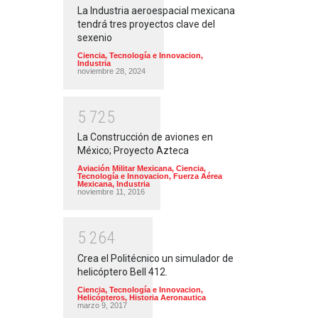
La Industria aeroespacial mexicana
tendrá tres proyectos clave del
sexenio
Ciencia, Tecnología e Innovacion
,
Industria
noviembre 28, 2024
5
7
2
5
La Construcción de aviones en
México; Proyecto Azteca
Aviación Militar Mexicana
,
Ciencia,
Tecnología e Innovacion
,
Fuerza Aérea
Mexicana
,
Industria
noviembre 11, 2016
5
2
6
4
Crea el Politécnico un simulador de
helicóptero Bell 412.
Ciencia, Tecnología e Innovacion
,
Helicópteros
,
Historia Aeronautica
marzo 9, 2017