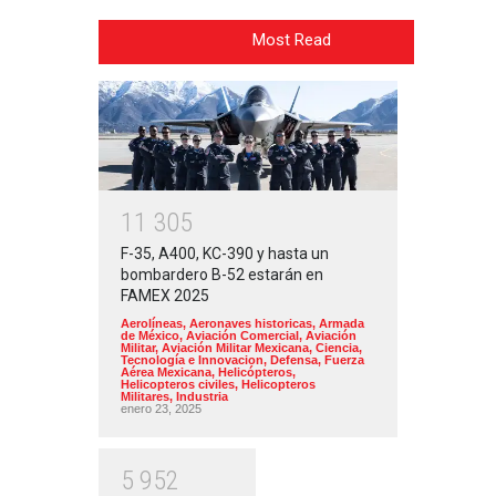
Most Read
1
1
3
0
5
F-35, A400, KC-390 y hasta un
bombardero B-52 estarán en
FAMEX 2025
Aerolíneas
,
Aeronaves historicas
,
Armada
de México
,
Aviación Comercial
,
Aviación
Militar
,
Aviación Militar Mexicana
,
Ciencia,
Tecnología e Innovacion
,
Defensa
,
Fuerza
Aérea Mexicana
,
Helicópteros
,
Helicopteros civiles
,
Helicopteros
Militares
,
Industria
enero 23, 2025
5
9
5
2