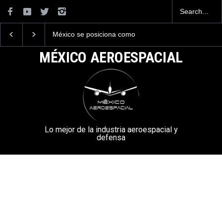
México se posiciona como
La industria naval me
el cuarto exportador
construirá 32 BUQUE
aeroespacial del mundo, al
la Armada de México
MÉXICO AEROESPACIAL
superar los 13,600 millones
de dólares en exportaciones
en el 2025.
Lo mejor de la industria aeroespacial y
defensa