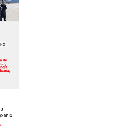
MEX
a de
tar
,
logía
icana
,
na
exenio
a