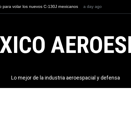
to para volar los nuevos C-130J mexicanos
a day ago
Con 35,900 pasajeros el
 de dólares
más viajeros internacio
AICM.
XICO AEROES
Lo mejor de la industria aeroespacial y defensa