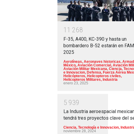
1
1
2
6
8
F-35, A400, KC-390 y hasta un
bombardero B-52 estarán en FA
2025
Aerolíneas
,
Aeronaves historicas
,
Armad
México
,
Aviación Comercial
,
Aviación Mili
Aviación Militar Mexicana
,
Ciencia, Tecno
e Innovacion
,
Defensa
,
Fuerza Aérea Mex
Helicópteros
,
Helicopteros civiles
,
Helicopteros Militares
,
Industria
enero 23, 2025
5
9
3
9
La Industria aeroespacial mexica
tendrá tres proyectos clave del s
Ciencia, Tecnología e Innovacion
,
Industri
noviembre 28, 2024