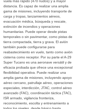
vuela más rápido (470 nudos) y a mayor
distancia. Es capaz de realizar una amplia
gama de misiones, incluyendo transporte de
carga y tropas, lanzamientos aéreos,
evacuación médica, búsqueda y rescate,
extinción de incendios y operaciones
humanitarias. Puede operar desde pistas
temporales o sin pavimentar, como pistas de
tierra compactada, tierra y grava. El avión
también puede configurarse para
reabastecimiento en vuelo, tanto como avión
cisterna como receptor. Por su parte el A-29
Super Tucano es una aeronave versátil y de
eficacia probada que ofrece una excepcional
flexibilidad operativa. Puede realizar una
amplia gama de misiones, incluyendo apoyo
aéreo cercano, patrullaje aéreo, operaciones
especiales, interdicción, JTAC, control aéreo
avanzado (FAC), coordinación táctica (TAC),
ISR armado, vigilancia fronteriza,
reconocimiento, escolta y entrenamiento a
todos los niveles, desde básico hasta