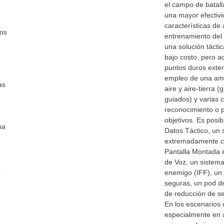
el campo de batal
una mayor efectivi
características de
los
entrenamiento del
una solución tácti
bajo costo, pero 
puntos duros exter
empleo de una amp
as
aire y aire-tierra 
guiados) y varias 
reconocimiento o 
objetivos. Es posib
ma
Datos Táctico, un 
extremadamente c
Pantalla Montada
de Voz, un sistema
e
enemigo (IFF), un
seguras, un pod de
de reducción de se
En los escenarios 
especialmente en a