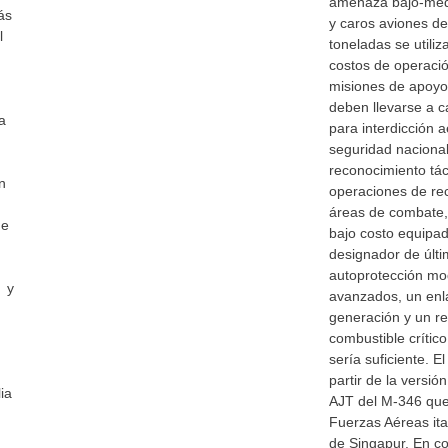
amenaza bajo-med
ás
y caros aviones d
l
toneladas se utili
costos de operació
misiones de apoyo
deben llevarse a 
a
para interdicción 
seguridad nacional 
reconocimiento tác
n
operaciones de re
áreas de combate,
de
bajo costo equipad
designador de últ
autoprotección mo
o y
avanzados, un enl
generación y un r
combustible crítico
sería suficiente. E
partir de la versi
ia
AJT del M-346 que 
Fuerzas Aéreas ital
de Singapur. En c