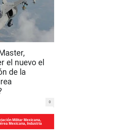
Master,
r el nuevo el
ón de la
rea
?
0
iación Militar Mexicana
,
Aérea Mexicana
,
Industria