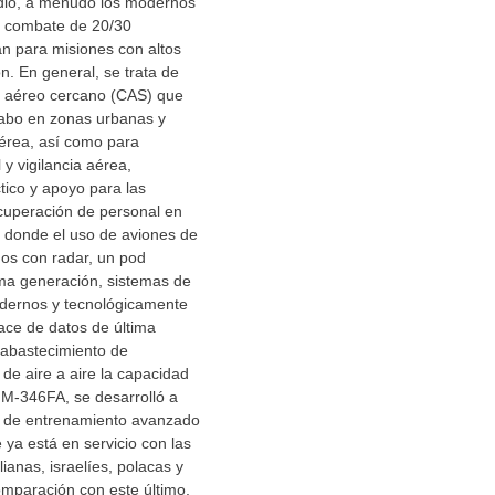
io, a menudo los modernos
e combate de 20/30
zan para misiones con altos
n. En general, se trata de
 aéreo cercano (CAS) que
cabo en zonas urbanas y
aérea, así como para
y vigilancia aérea,
tico y apoyo para las
cuperación de personal en
 donde el uso de aviones de
os con radar, un pod
ima generación, sistemas de
dernos y tecnológicamente
ace de datos de última
eabastecimiento de
 de aire a aire la capacidad
l M-346FA, se desarrolló a
ón de entrenamiento avanzado
ya está en servicio con las
ianas, israelíes, polacas y
omparación con este último,