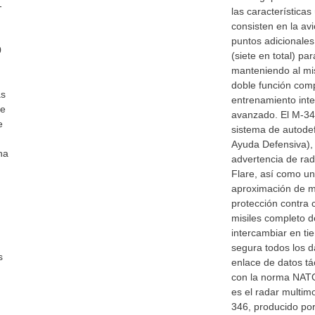
-
las características
consisten en la av
puntos adicionales
0
(siete en total) par
manteniendo al mi
doble función comp
as
entrenamiento in
de
avanzado. El M-34
e
sistema de autode
Ayuda Defensiva), 
na
advertencia de rad
Flare, así como un
aproximación de mi
protección contra
misiles completo 
intercambiar en t
segura todos los d
s
enlace de datos tá
con la norma NATO 
es el radar multi
346, producido por