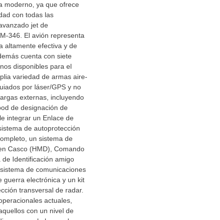
la moderno, ya que ofrece
dad con todas las
 avanzado jet de
 M-346. El avión representa
ca altamente efectiva y de
además cuenta con siete
nos disponibles para el
lia variedad de armas aire-
(guiados por láser/GPS y no
cargas externas, incluyendo
pod de designación de
le integrar un Enlace de
sistema de autoprotección
ompleto, un sistema de
 en Casco (HMD), Comando
 de Identificación amigo
 sistema de comunicaciones
 guerra electrónica y un kit
cción transversal de radar.
operacionales actuales,
quellos con un nivel de