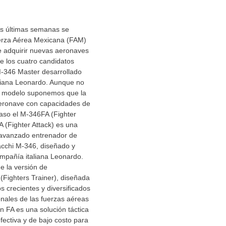
as últimas semanas se
erza Aérea Mexicana (FAM)
e adquirir nuevas aeronaves
e los cuatro candidatos
M-346 Master desarrollado
aliana Leonardo. Aunque no
o modelo suponemos que la
eronave con capacidades de
aso el M-346FA (Fighter
A (Fighter Attack) es una
 avanzado entrenador de
cchi M-346, diseñado y
ompañía italiana Leonardo.
e la versión de
(Fighters Trainer), diseñada
s crecientes y diversificados
onales de las fuerzas aéreas
ón FA es una solución táctica
ectiva y de bajo costo para