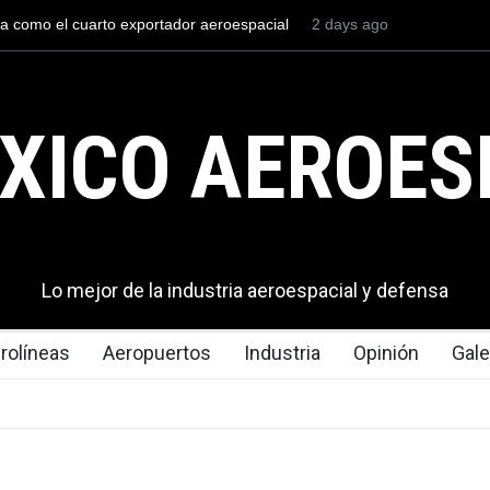
aval mexicana construirá 32 BUQUES para la
2 days ago
La mayor lección t
xico
en los aeropuertos
XICO AEROES
Lo mejor de la industria aeroespacial y defensa
rolíneas
Aeropuertos
Industria
Opinión
Gale