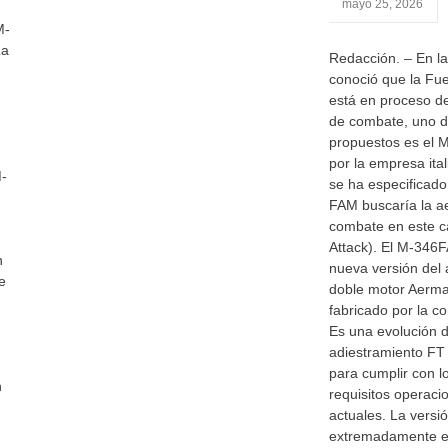
mayo 25, 2026
M-
La
Redacción. – En l
conoció que la Fu
está en proceso d
de combate, uno d
propuestos es el 
por la empresa it
M-
se ha especificad
FAM buscaría la a
combate en este c
Attack). El M-346F
n
nueva versión del
e
doble motor Aerma
fabricado por la c
Es una evolución d
adiestramiento FT 
para cumplir con lo
n
requisitos operaci
actuales. La versi
extremadamente ef