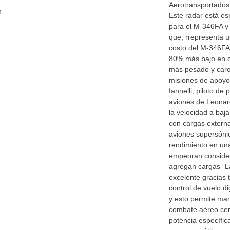
Aerotransportados
n
Este radar está e
para el M-346FA y 
que, rrepresenta u
costo del M-346FA
80% más bajo en 
más pesado y caro 
misiones de apoyo
Iannelli, piloto de
aviones de Leonar
la velocidad a baja
con cargas externa
aviones supersóni
rendimiento en una
empeoran conside
agregan cargas” L
excelente gracias 
control de vuelo di
y esto permite man
combate aéreo cer
potencia específica