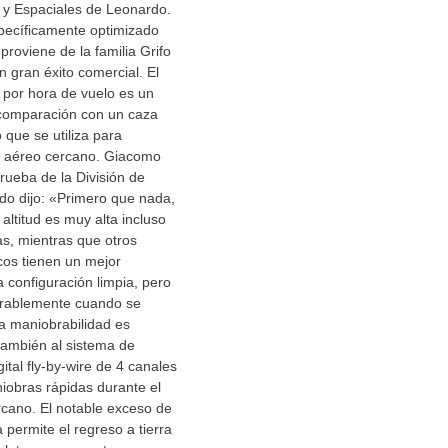
 y Espaciales de Leonardo.
specíficamente optimizado
proviene de la familia Grifo
n gran éxito comercial. El
 por hora de vuelo es un
comparación con un caza
que se utiliza para
 aéreo cercano. Giacomo
 prueba de la División de
do dijo: «Primero que nada,
 altitud es muy alta incluso
s, mientras que otros
cos tienen un mejor
 configuración limpia, pero
rablemente cuando se
a maniobrabilidad es
también al sistema de
gital fly-by-wire de 4 canales
iobras rápidas durante el
cano. El notable exceso de
 permite el regreso a tierra