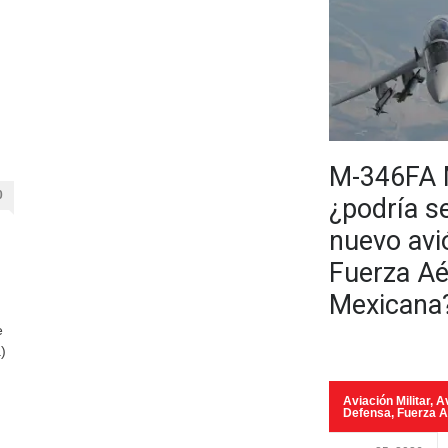
M-346FA 
0
¿podría se
nuevo avi
Fuerza Aé
Mexicana
e
)
Aviación Militar
,
Av
Defensa
,
Fuerza 