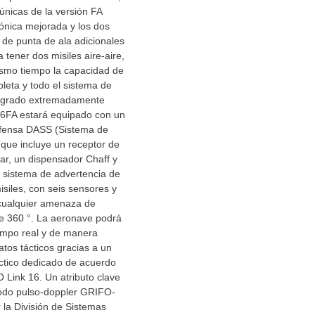
 únicas de la versión FA
iónica mejorada y los dos
 de punta de ala adicionales
a tener dos misiles aire-aire,
smo tiempo la capacidad de
leta y todo el sistema de
tegrado extremadamente
6FA estará equipado con un
fensa DASS (Sistema de
que incluye un receptor de
ar, un dispensador Chaff y
 sistema de advertencia de
siles, con seis sensores y
 cualquier amenaza de
de 360 °. La aeronave podrá
iempo real y de manera
atos tácticos gracias a un
ctico dedicado de acuerdo
Link 16. Un atributo clave
modo pulso-doppler GRIFO-
 la División de Sistemas