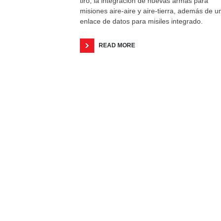
tiro, la integración de nuevas armas para
misiones aire-aire y aire-tierra, además de u
enlace de datos para misiles integrado.
READ MORE