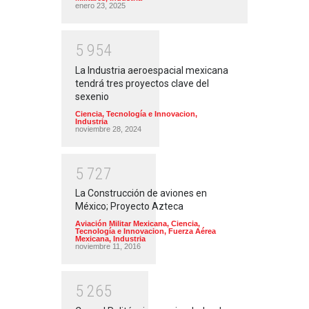
enero 23, 2025
5
9
5
4
La Industria aeroespacial mexicana
tendrá tres proyectos clave del
sexenio
Ciencia, Tecnología e Innovacion
,
Industria
noviembre 28, 2024
5
7
2
7
La Construcción de aviones en
México; Proyecto Azteca
Aviación Militar Mexicana
,
Ciencia,
Tecnología e Innovacion
,
Fuerza Aérea
Mexicana
,
Industria
noviembre 11, 2016
5
2
6
5