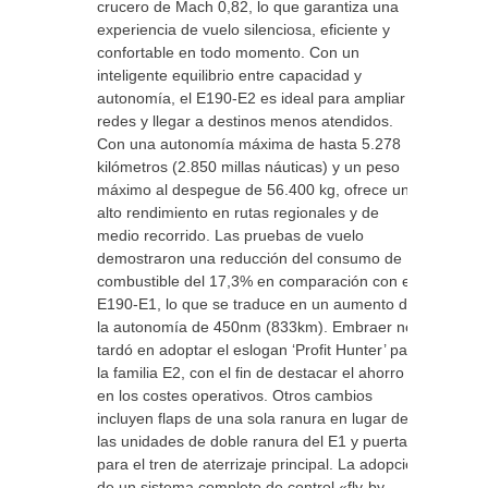
crucero de Mach 0,82, lo que garantiza una
experiencia de vuelo silenciosa, eficiente y
confortable en todo momento. Con un
inteligente equilibrio entre capacidad y
autonomía, el E190-E2 es ideal para ampliar
redes y llegar a destinos menos atendidos.
Con una autonomía máxima de hasta 5.278
kilómetros (2.850 millas náuticas) y un peso
máximo al despegue de 56.400 kg, ofrece un
alto rendimiento en rutas regionales y de
medio recorrido. Las pruebas de vuelo
demostraron una reducción del consumo de
combustible del 17,3% en comparación con el
E190-E1, lo que se traduce en un aumento de
la autonomía de 450nm (833km). Embraer no
tardó en adoptar el eslogan ‘Profit Hunter’ para
la familia E2, con el fin de destacar el ahorro
en los costes operativos. Otros cambios
incluyen flaps de una sola ranura en lugar de
las unidades de doble ranura del E1 y puertas
para el tren de aterrizaje principal. La adopción
de un sistema completo de control «fly-by-