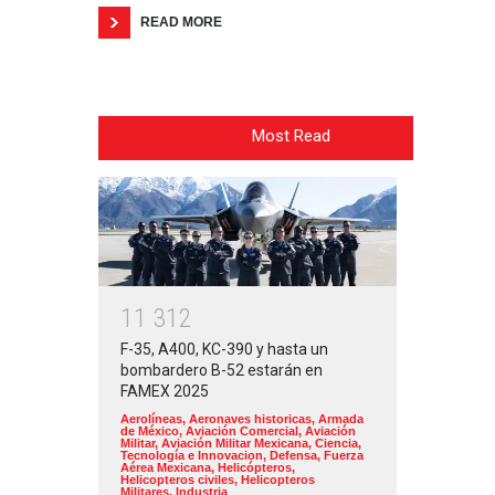
READ MORE
Most Read
1
1
3
1
2
F-35, A400, KC-390 y hasta un
bombardero B-52 estarán en
FAMEX 2025
Aerolíneas
,
Aeronaves historicas
,
Armada
de México
,
Aviación Comercial
,
Aviación
Militar
,
Aviación Militar Mexicana
,
Ciencia,
Tecnología e Innovacion
,
Defensa
,
Fuerza
Aérea Mexicana
,
Helicópteros
,
Helicopteros civiles
,
Helicopteros
Militares
,
Industria