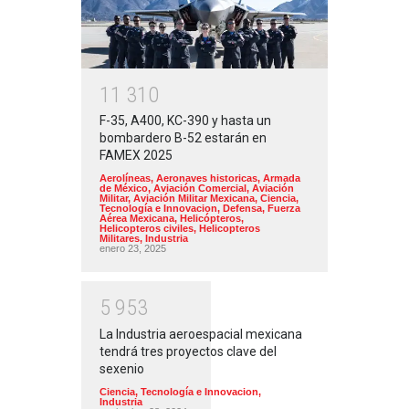
1
1
3
1
0
F-35, A400, KC-390 y hasta un
bombardero B-52 estarán en
FAMEX 2025
Aerolíneas
,
Aeronaves historicas
,
Armada
de México
,
Aviación Comercial
,
Aviación
Militar
,
Aviación Militar Mexicana
,
Ciencia,
Tecnología e Innovacion
,
Defensa
,
Fuerza
Aérea Mexicana
,
Helicópteros
,
Helicopteros civiles
,
Helicopteros
Militares
,
Industria
enero 23, 2025
5
9
5
3
La Industria aeroespacial mexicana
tendrá tres proyectos clave del
sexenio
Ciencia, Tecnología e Innovacion
,
Industria