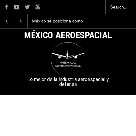
México se posiciona como
La industria naval me
el cuarto exportador
construirá 32 BUQUES
aeroespacial del mundo, al
la Armada de México
MÉXICO AEROESPACIAL
superar los 13,600 millones
de dólares en exportaciones
en el 2025.
Lo mejor de la industria aeroespacial y
defensa