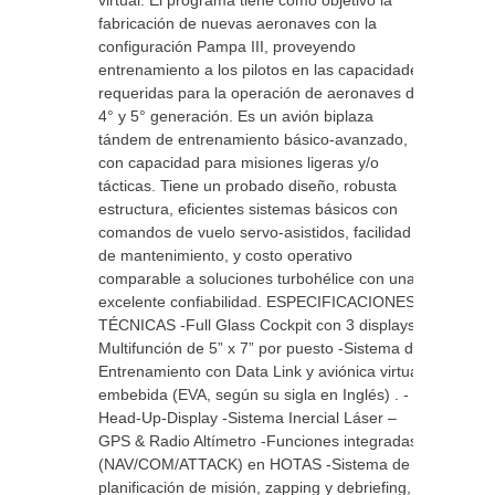
virtual. El programa tiene como objetivo la
fabricación de nuevas aeronaves con la
configuración Pampa III, proveyendo
entrenamiento a los pilotos en las capacidades
requeridas para la operación de aeronaves de
4° y 5° generación. Es un avión biplaza
tándem de entrenamiento básico-avanzado,
con capacidad para misiones ligeras y/o
tácticas. Tiene un probado diseño, robusta
estructura, eficientes sistemas básicos con
comandos de vuelo servo-asistidos, facilidad
de mantenimiento, y costo operativo
comparable a soluciones turbohélice con una
excelente confiabilidad. ESPECIFICACIONES
TÉCNICAS -Full Glass Cockpit con 3 displays
Multifunción de 5” x 7” por puesto -Sistema de
Entrenamiento con Data Link y aviónica virtual
embebida (EVA, según su sigla en Inglés) . -
Head-Up-Display -Sistema Inercial Láser –
GPS & Radio Altímetro -Funciones integradas
(NAV/COM/ATTACK) en HOTAS -Sistema de
planificación de misión, zapping y debriefing,