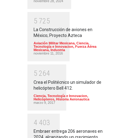
noviembre 28, 2024
5
7
2
5
La Construcción de aviones en
México; Proyecto Azteca
Aviación Militar Mexicana
,
Ciencia,
Tecnología e Innovacion
,
Fuerza Aérea
Mexicana
,
Industria
noviembre 11, 2016
5
2
6
4
Crea el Politécnico un simulador de
helicóptero Bell 412.
Ciencia, Tecnología e Innovacion
,
Helicópteros
,
Historia Aeronautica
marzo 9, 2017
4
4
0
3
Embraer entrega 206 aeronaves en
2024, alcanzando un crecimiento