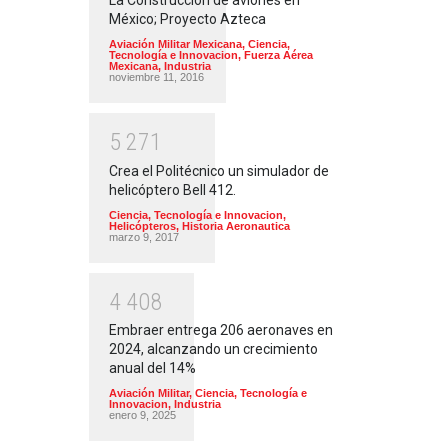
La Construcción de aviones en
México; Proyecto Azteca
Aviación Militar Mexicana
,
Ciencia,
Tecnología e Innovacion
,
Fuerza Aérea
Mexicana
,
Industria
noviembre 11, 2016
5
2
7
1
Crea el Politécnico un simulador de
helicóptero Bell 412.
Ciencia, Tecnología e Innovacion
,
Helicópteros
,
Historia Aeronautica
marzo 9, 2017
4
4
0
8
Embraer entrega 206 aeronaves en
2024, alcanzando un crecimiento
anual del 14%
Aviación Militar
,
Ciencia, Tecnología e
Innovacion
,
Industria
enero 9, 2025