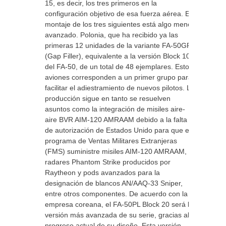
15, es decir, los tres primeros en la
configuración objetivo de esa fuerza aérea. El
montaje de los tres siguientes está algo menos
avanzado. Polonia, que ha recibido ya las
primeras 12 unidades de la variante FA-50GF
(Gap Filler), equivalente a la versión Block 10
del FA-50, de un total de 48 ejemplares. Estos
aviones corresponden a un primer grupo para
facilitar el adiestramiento de nuevos pilotos. La
producción sigue en tanto se resuelven
asuntos como la integración de misiles aire-
aire BVR AIM-120 AMRAAM debido a la falta
de autorización de Estados Unido para que el
programa de Ventas Militares Extranjeras
(FMS) suministre misiles AIM-120 AMRAAM,
radares Phantom Strike producidos por
Raytheon y pods avanzados para la
designación de blancos AN/AAQ-33 Sniper,
entre otros componentes. De acuerdo con la
empresa coreana, el FA-50PL Block 20 será la
versión más avanzada de su serie, gracias al
progreso actual de su diseño. Esta versión