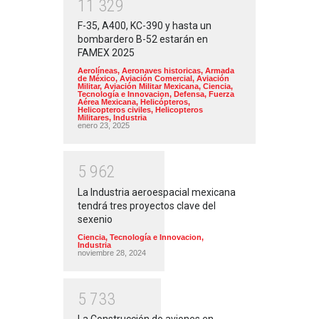
1
1
3
2
9
F-35, A400, KC-390 y hasta un
bombardero B-52 estarán en
FAMEX 2025
Aerolíneas
,
Aeronaves historicas
,
Armada
de México
,
Aviación Comercial
,
Aviación
Militar
,
Aviación Militar Mexicana
,
Ciencia,
Tecnología e Innovacion
,
Defensa
,
Fuerza
Aérea Mexicana
,
Helicópteros
,
Helicopteros civiles
,
Helicopteros
Militares
,
Industria
enero 23, 2025
5
9
6
2
La Industria aeroespacial mexicana
tendrá tres proyectos clave del
sexenio
Ciencia, Tecnología e Innovacion
,
Industria
noviembre 28, 2024
5
7
3
3