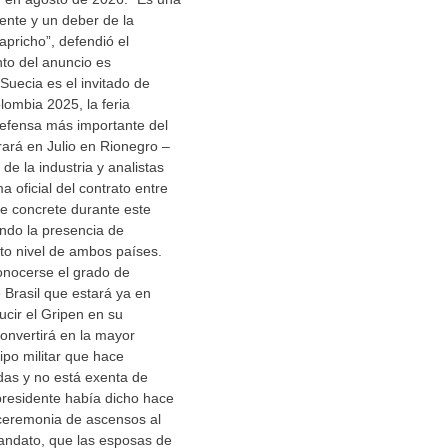
dente y un deber de la
apricho”, defendió el
to del anuncio es
Suecia es el invitado de
ombia 2025, la feria
defensa más importante del
rará en Julio en Rionegro –
de la industria y analistas
a oficial del contrato entre
e concrete durante este
ndo la presencia de
to nivel de ambos países.
nocerse el grado de
 Brasil que estará ya en
cir el Gripen en su
 convertirá en la mayor
ipo militar que hace
as y no está exenta de
 presidente había dicho hace
ceremonia de ascensos al
ndato, que las esposas de