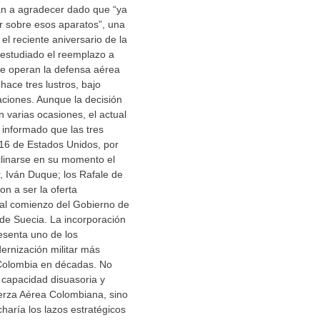
iban a agradecer dado que “ya
ir sobre esos aparatos”, una
 el reciente aniversario de la
estudiado el reemplazo a
que operan la defensa aérea
ace tres lustros, bajo
raciones. Aunque la decisión
n varias ocasiones, el actual
informado que las tres
-16 de Estados Unidos, por
clinarse en su momento el
r, Iván Duque; los Rafale de
on a ser la oferta
 al comienzo del Gobierno de
 de Suecia. La incorporación
esenta uno de los
rnización militar más
Colombia en décadas. No
a capacidad disuasoria y
uerza Aérea Colombiana, sino
haría los lazos estratégicos