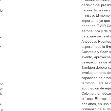
a
decisión del presi
nación. No es un c
de
ministro. El momen
importante ya que 
honor en F-AIR Col
aeronáutica y de 
país, que se celeb
con
Antioquia. Fuentes 
o
esperan que la firm
d
Colombia y Saab s
evento, aprovecha
delegaciones de al
También deberá co
involucramiento de
capacidad de produ
territorio. Esta se
mo
adquisición de equ
or
Colombia en décad
su
críticas. El propio
dos años, en una 
e
comienzo de su ma
 a