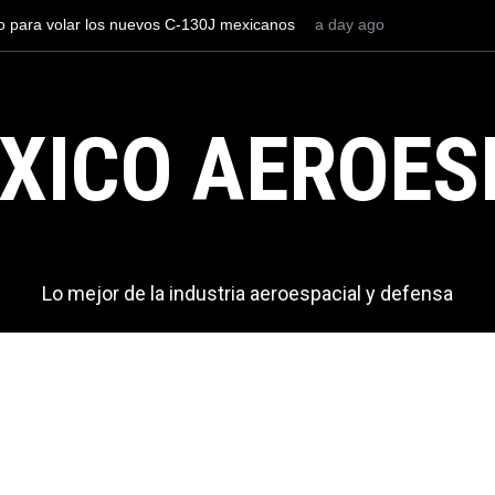
os el AIFA está entre los aeropuertos con
La industria naval mex
nacionales de México, pero muy lejos del
Armada de México
XICO AEROES
Lo mejor de la industria aeroespacial y defensa