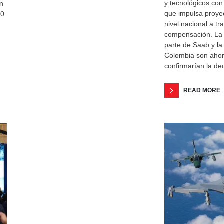
y tecnológicos con
ón
que impulsa proyec
00
nivel nacional a t
compensación. La c
parte de Saab y la
Colombia son ahor
confirmarían la dec
READ MORE