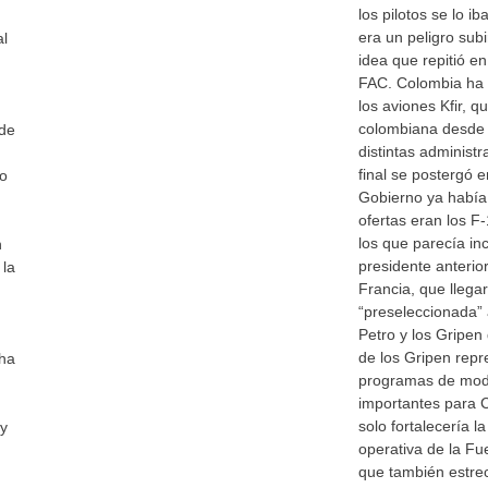
los pilotos se lo 
era un peligro sub
al
idea que repitió en
FAC. Colombia ha 
los aviones Kfir, 
colombiana desde h
 de
distintas administ
final se postergó e
do
Gobierno ya había 
ofertas eran los F
los que parecía in
n
presidente anterio
 la
Francia, que llegar
“preseleccionada”
Petro y los Gripen
de los Gripen repr
 ha
programas de mode
importantes para 
solo fortalecería l
 y
operativa de la F
que también estrec