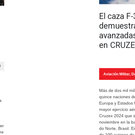
El caza F
demuestr
avanzada
en CRUZE
0
Aviación Militar
,
D
Más de dos mil mili
quince naciones de
a
Europa y Estados 
mayor ejercicio aé
Cruzex 2024 que se
noviembre en la b
er
do Norte, Brasil. E
re
de 100 aviones de