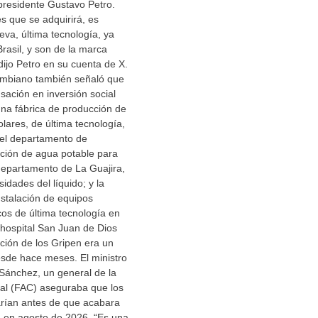
 presidente Gustavo Petro.
es que se adquirirá, es
va, última tecnología, ya
asil, y son de la marca
ijo Petro en su cuenta de X.
ombiano también señaló que
ación en inversión social
una fábrica de producción de
olares, de última tecnología,
 el departamento de
ación de agua potable para
departamento de La Guajira,
dades del líquido; y la
nstalación de equipos
os de última tecnología en
l hospital San Juan de Dios
ción de los Gripen era un
esde hace meses. El ministro
Sánchez, un general de la
al (FAC) aseguraba que los
rían antes de que acabara
, en agosto de 2026. “Es una