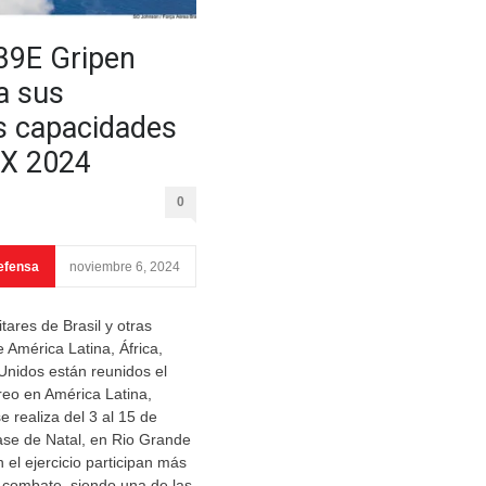
-39E Gripen
a sus
s capacidades
X 2024
0
efensa
noviembre 6, 2024
tares de Brasil y otras
 América Latina, África,
Unidos están reunidos el
reo en América Latina,
 realiza del 3 al 15 de
ase de Natal, en Rio Grande
n el ejercicio participan más
 combate, siendo una de las