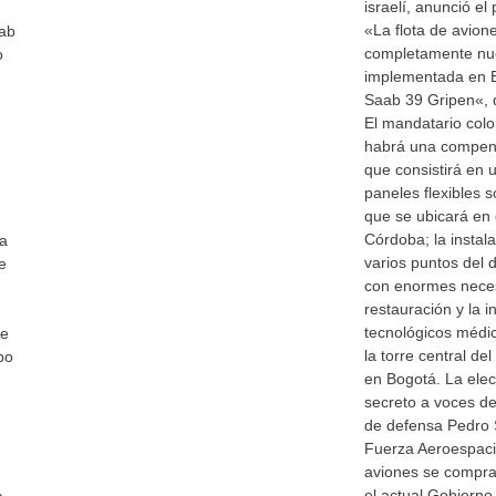
israelí, anunció el
«La flota de avion
aab
completamente nue
o
implementada en Br
Saab 39 Gripen«, d
El mandatario col
habrá una compens
que consistirá en 
paneles flexibles s
que se ubicará en
Córdoba; la instal
da
varios puntos del 
e
con enormes necesi
restauración y la i
tecnológicos médic
de
la torre central de
po
en Bogotá. La elec
secreto a voces d
de defensa Pedro 
Fuerza Aeroespaci
aviones se compra
el actual Gobierno