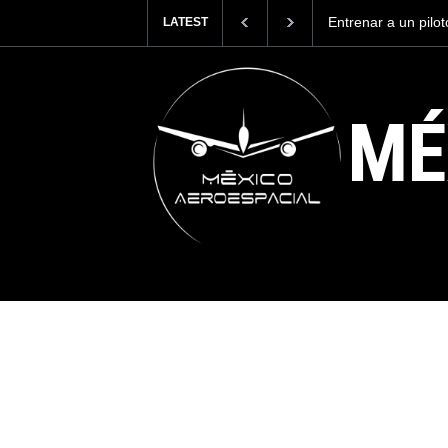
Con 35,900 pasajer
LATEST
más viajeros inter
AICM.
MÉ