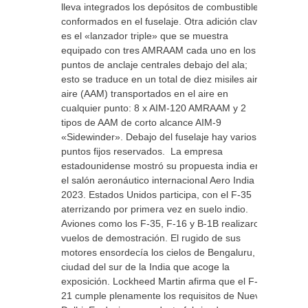
lleva integrados los depósitos de combustible
conformados en el fuselaje. Otra adición clave
es el «lanzador triple» que se muestra
equipado con tres AMRAAM cada uno en los
puntos de anclaje centrales debajo del ala;
esto se traduce en un total de diez misiles aire-
aire (AAM) transportados en el aire en
cualquier punto: 8 x AIM-120 AMRAAM y 2
tipos de AAM de corto alcance AIM-9
«Sidewinder». Debajo del fuselaje hay varios
puntos fijos reservados. La empresa
estadounidense mostró su propuesta india en
el salón aeronáutico internacional Aero India
2023. Estados Unidos participa, con el F-35
aterrizando por primera vez en suelo indio.
Aviones como los F-35, F-16 y B-1B realizaron
vuelos de demostración. El rugido de sus
motores ensordecía los cielos de Bengaluru, la
ciudad del sur de la India que acoge la
exposición. Lockheed Martin afirma que el F-
21 cumple plenamente los requisitos de Nueva