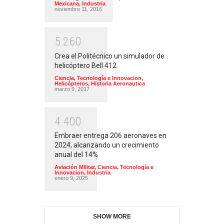
Mexicana
,
Industria
noviembre 11, 2016
5
2
6
0
Crea el Politécnico un simulador de
helicóptero Bell 412.
Ciencia, Tecnología e Innovacion
,
Helicópteros
,
Historia Aeronautica
marzo 9, 2017
4
4
0
0
Embraer entrega 206 aeronaves en
2024, alcanzando un crecimiento
anual del 14%
Aviación Militar
,
Ciencia, Tecnología e
Innovacion
,
Industria
enero 9, 2025
SHOW MORE