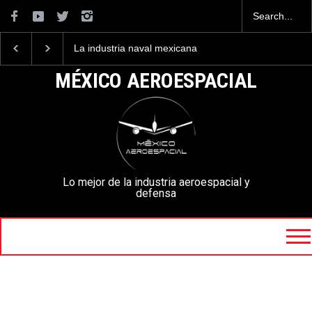
La industria naval mexicana
Entrenar a un piloto p
construirá 32 BUQUES para
volar los nuevos C-13
la Armada de México
mexicanos cuesta 2.9
MÉXICO AEROESPACIAL
millones de dólares
Lo mejor de la industria aeroespacial y
defensa