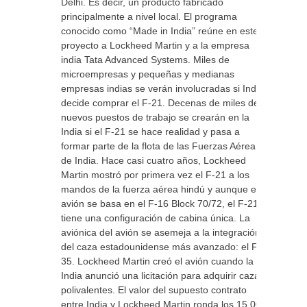
Delhi. Es decir, un producto fabricado
principalmente a nivel local. El programa
conocido como “Made in India” reúne en este
proyecto a Lockheed Martin y a la empresa
india Tata Advanced Systems. Miles de
microempresas y pequeñas y medianas
empresas indias se verán involucradas si India
decide comprar el F-21. Decenas de miles de
nuevos puestos de trabajo se crearán en la
India si el F-21 se hace realidad y pasa a
formar parte de la flota de las Fuerzas Aérea
de India. Hace casi cuatro años, Lockheed
Martin mostró por primera vez el F-21 a los
mandos de la fuerza aérea hindú y aunque el
avión se basa en el F-16 Block 70/72, el F-21
tiene una configuración de cabina única. La
aviónica del avión se asemeja a la integración
del caza estadounidense más avanzado: el F-
35. Lockheed Martin creó el avión cuando la
India anunció una licitación para adquirir cazas
polivalentes. El valor del supuesto contrato
entre India y Lockheed Martin ronda los 15.000