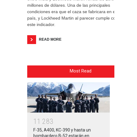
millones de dólares. Una de las principales
condiciones era que el caza se fabricara en el
país, y Lockheed Martin al parecer cumple con
este indicador.
READ MORE
Most Read
1
1
2
8
3
F-35, A400, KC-390 y hasta un
bombardero B-52 estarán en