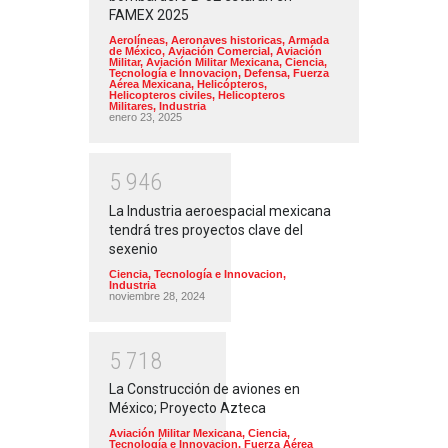
FAMEX 2025
Aerolíneas
,
Aeronaves historicas
,
Armada
de México
,
Aviación Comercial
,
Aviación
Militar
,
Aviación Militar Mexicana
,
Ciencia,
Tecnología e Innovacion
,
Defensa
,
Fuerza
Aérea Mexicana
,
Helicópteros
,
Helicopteros civiles
,
Helicopteros
Militares
,
Industria
enero 23, 2025
5
9
4
6
La Industria aeroespacial mexicana
tendrá tres proyectos clave del
sexenio
Ciencia, Tecnología e Innovacion
,
Industria
noviembre 28, 2024
5
7
1
8
La Construcción de aviones en
México; Proyecto Azteca
Aviación Militar Mexicana
,
Ciencia,
Tecnología e Innovacion
,
Fuerza Aérea