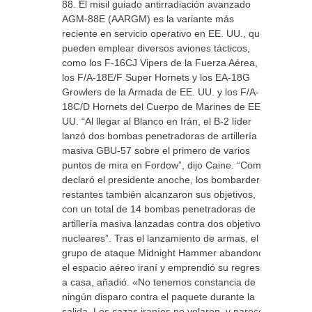
88. El misil guiado antirradiación avanzado
AGM-88E (AARGM) es la variante más
reciente en servicio operativo en EE. UU., que
pueden emplear diversos aviones tácticos,
como los F-16CJ Vipers de la Fuerza Aérea,
los F/A-18E/F Super Hornets y los EA-18G
Growlers de la Armada de EE. UU. y los F/A-
18C/D Hornets del Cuerpo de Marines de EE.
UU. “Al llegar al Blanco en Irán, el B-2 líder
lanzó dos bombas penetradoras de artillería
masiva GBU-57 sobre el primero de varios
puntos de mira en Fordow”, dijo Caine. “Como
declaró el presidente anoche, los bombarderos
restantes también alcanzaron sus objetivos,
con un total de 14 bombas penetradoras de
artillería masiva lanzadas contra dos objetivos
nucleares”. Tras el lanzamiento de armas, el
grupo de ataque Midnight Hammer abandonó
el espacio aéreo iraní y emprendió su regreso
a casa, añadió. «No tenemos constancia de
ningún disparo contra el paquete durante la
salida. Los cazas iraníes no volaron, y parece