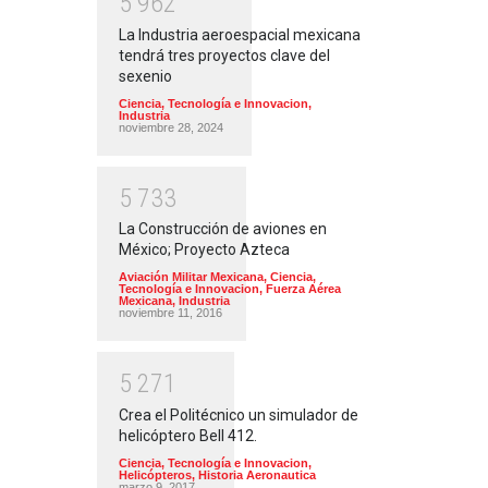
5
9
6
2
La Industria aeroespacial mexicana
tendrá tres proyectos clave del
sexenio
Ciencia, Tecnología e Innovacion
,
Industria
noviembre 28, 2024
5
7
3
3
La Construcción de aviones en
México; Proyecto Azteca
Aviación Militar Mexicana
,
Ciencia,
Tecnología e Innovacion
,
Fuerza Aérea
Mexicana
,
Industria
noviembre 11, 2016
5
2
7
1
Crea el Politécnico un simulador de
helicóptero Bell 412.
Ciencia, Tecnología e Innovacion
,
Helicópteros
,
Historia Aeronautica
marzo 9, 2017