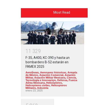
Most Read
1
1
3
2
9
F-35, A400, KC-390 y hasta un
bombardero B-52 estarán en
FAMEX 2025
Aerolíneas
,
Aeronaves historicas
,
Armada
de México
,
Aviación Comercial
,
Aviación
Militar
,
Aviación Militar Mexicana
,
Ciencia,
Tecnología e Innovacion
,
Defensa
,
Fuerza
Aérea Mexicana
,
Helicópteros
,
Helicopteros civiles
,
Helicopteros
Militares
,
Industria
enero 23, 2025