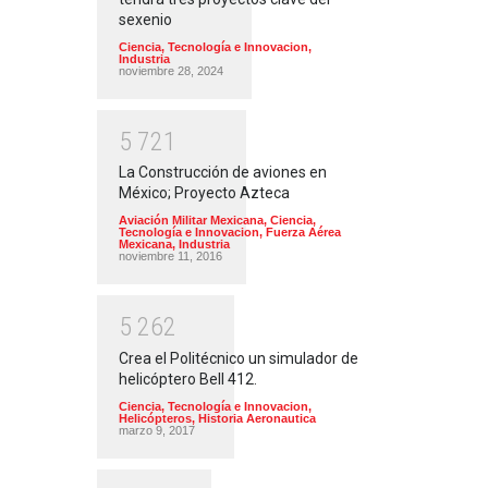
sexenio
Ciencia, Tecnología e Innovacion
,
Industria
noviembre 28, 2024
5
7
2
1
La Construcción de aviones en
México; Proyecto Azteca
Aviación Militar Mexicana
,
Ciencia,
Tecnología e Innovacion
,
Fuerza Aérea
Mexicana
,
Industria
noviembre 11, 2016
5
2
6
2
Crea el Politécnico un simulador de
helicóptero Bell 412.
Ciencia, Tecnología e Innovacion
,
Helicópteros
,
Historia Aeronautica
marzo 9, 2017