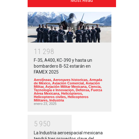
Most Read
1
1
2
9
8
F-35, A400, KC-390 y hasta un
bombardero B-52 estarán en
FAMEX 2025
Aerolíneas
,
Aeronaves historicas
,
Armada
de México
,
Aviación Comercial
,
Aviación
Militar
,
Aviación Militar Mexicana
,
Ciencia,
Tecnología e Innovacion
,
Defensa
,
Fuerza
Aérea Mexicana
,
Helicópteros
,
Helicopteros civiles
,
Helicopteros
Militares
,
Industria
enero 23, 2025
5
9
5
0
La Industria aeroespacial mexicana
tendrá tres proyectos clave del