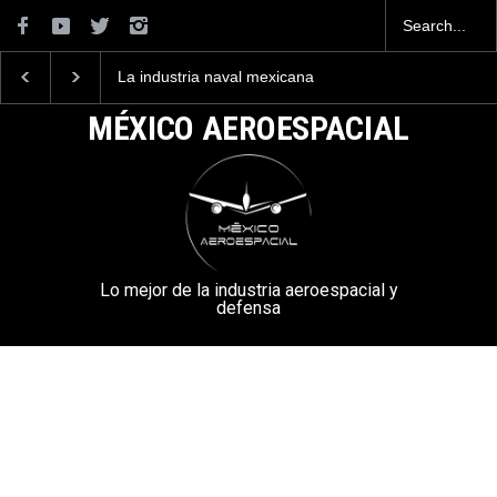
La industria naval mexicana
Entrenar a un piloto p
construirá 32 BUQUES para
volar los nuevos C-13
la Armada de México
mexicanos cuesta 2.9
MÉXICO AEROESPACIAL
millones de dólares
Lo mejor de la industria aeroespacial y
defensa