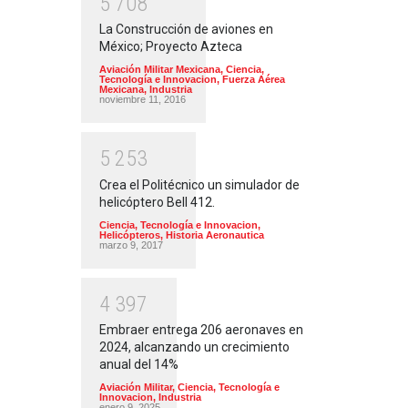
5
7
0
8
La Construcción de aviones en
México; Proyecto Azteca
Aviación Militar Mexicana
,
Ciencia,
Tecnología e Innovacion
,
Fuerza Aérea
Mexicana
,
Industria
noviembre 11, 2016
5
2
5
3
Crea el Politécnico un simulador de
helicóptero Bell 412.
Ciencia, Tecnología e Innovacion
,
Helicópteros
,
Historia Aeronautica
marzo 9, 2017
4
3
9
7
Embraer entrega 206 aeronaves en
2024, alcanzando un crecimiento
anual del 14%
Aviación Militar
,
Ciencia, Tecnología e
Innovacion
,
Industria
enero 9, 2025