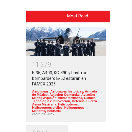
Most Read
1
1
2
7
9
F-35, A400, KC-390 y hasta un
bombardero B-52 estarán en
FAMEX 2025
Aerolíneas
,
Aeronaves historicas
,
Armada
de México
,
Aviación Comercial
,
Aviación
Militar
,
Aviación Militar Mexicana
,
Ciencia,
Tecnología e Innovacion
,
Defensa
,
Fuerza
Aérea Mexicana
,
Helicópteros
,
Helicopteros civiles
,
Helicopteros
Militares
,
Industria
enero 23, 2025