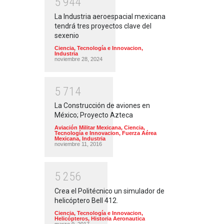
5
9
4
4
La Industria aeroespacial mexicana
tendrá tres proyectos clave del
sexenio
Ciencia, Tecnología e Innovacion
,
Industria
noviembre 28, 2024
5
7
1
4
La Construcción de aviones en
México; Proyecto Azteca
Aviación Militar Mexicana
,
Ciencia,
Tecnología e Innovacion
,
Fuerza Aérea
Mexicana
,
Industria
noviembre 11, 2016
5
2
5
6
Crea el Politécnico un simulador de
helicóptero Bell 412.
Ciencia, Tecnología e Innovacion
,
Helicópteros
,
Historia Aeronautica
marzo 9, 2017