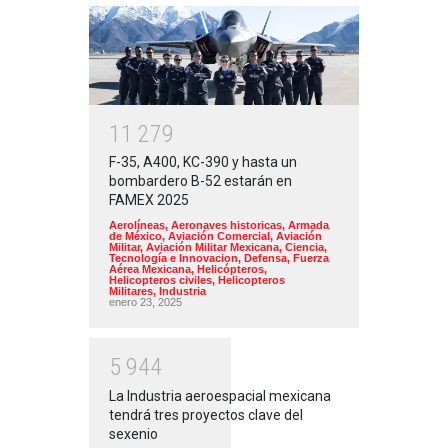
1
1
2
7
9
F-35, A400, KC-390 y hasta un
bombardero B-52 estarán en
FAMEX 2025
Aerolíneas
,
Aeronaves historicas
,
Armada
de México
,
Aviación Comercial
,
Aviación
Militar
,
Aviación Militar Mexicana
,
Ciencia,
Tecnología e Innovacion
,
Defensa
,
Fuerza
Aérea Mexicana
,
Helicópteros
,
Helicopteros civiles
,
Helicopteros
Militares
,
Industria
enero 23, 2025
5
9
4
4
La Industria aeroespacial mexicana
tendrá tres proyectos clave del
sexenio