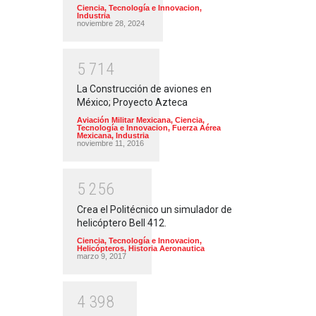
Ciencia, Tecnología e Innovacion
,
Industria
noviembre 28, 2024
5
7
1
4
La Construcción de aviones en
México; Proyecto Azteca
Aviación Militar Mexicana
,
Ciencia,
Tecnología e Innovacion
,
Fuerza Aérea
Mexicana
,
Industria
noviembre 11, 2016
5
2
5
6
Crea el Politécnico un simulador de
helicóptero Bell 412.
Ciencia, Tecnología e Innovacion
,
Helicópteros
,
Historia Aeronautica
marzo 9, 2017
4
3
9
8