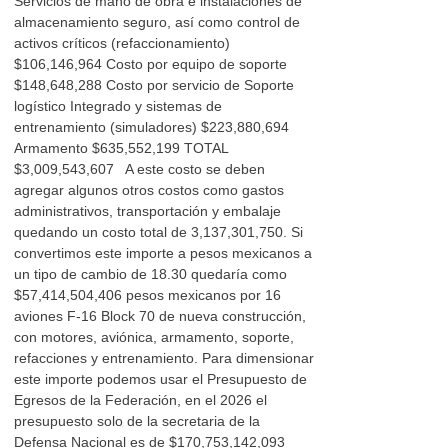
Servicios de mano de obra e instalaciones de
almacenamiento seguro, así como control de
activos críticos (refaccionamiento)
$106,146,964 Costo por equipo de soporte
$148,648,288 Costo por servicio de Soporte
logístico Integrado y sistemas de
entrenamiento (simuladores) $223,880,694
Armamento $635,552,199 TOTAL
$3,009,543,607 A este costo se deben
agregar algunos otros costos como gastos
administrativos, transportación y embalaje
quedando un costo total de 3,137,301,750. Si
convertimos este importe a pesos mexicanos a
un tipo de cambio de 18.30 quedaría como
$57,414,504,406 pesos mexicanos por 16
aviones F-16 Block 70 de nueva construcción,
con motores, aviónica, armamento, soporte,
refacciones y entrenamiento. Para dimensionar
este importe podemos usar el Presupuesto de
Egresos de la Federación, en el 2026 el
presupuesto solo de la secretaria de la
Defensa Nacional es de $170,753,142,093