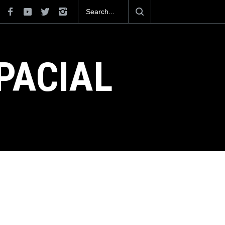
a como el cuarto exportador aeroespacial
rar los 13,600 millones de dólares en
l 2025.
PACIAL