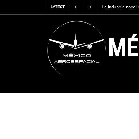
ria naval mexicana construirá 32 BUQUES para la
Entrenar a un 
LATEST
e México
cuesta 2.9 mil
MÉ