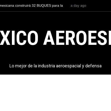
piloto para volar los nuevos C-130J mexicanos
a day ago
México se posicion
lones de dólares
del mundo, al supe
exportaciones en e
XICO AEROES
Lo mejor de la industria aeroespacial y defensa