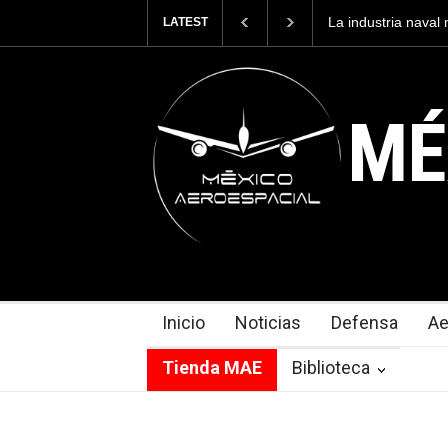
ia naval mexicana construirá 32 BUQUES para la
Entrenar a un 
LATEST
 México
cuesta 2.9 mil
MÉ
Inicio
Noticias
Defensa
Ae
Tienda MAE
Biblioteca