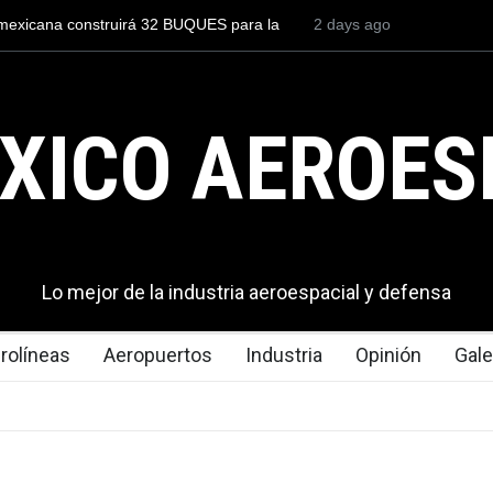
piloto para volar los nuevos C-130J mexicanos
2 days ago
México se posicion
lones de dólares
del mundo, al super
exportaciones en e
XICO AEROES
Lo mejor de la industria aeroespacial y defensa
rolíneas
Aeropuertos
Industria
Opinión
Gale