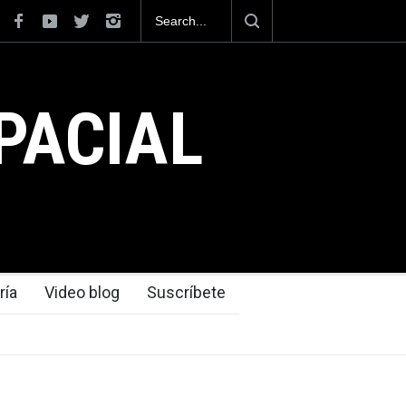
a como el cuarto exportador aeroespacial
ar los 13,600 millones de dólares en
l 2025.
PACIAL
ría
Video blog
Suscríbete