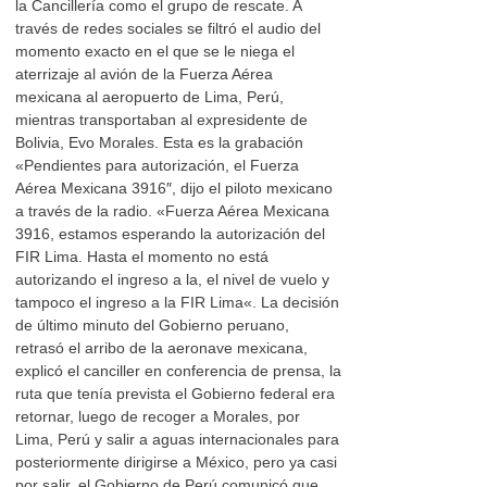
la Cancillería como el grupo de rescate. A
través de redes sociales se filtró el audio del
momento exacto en el que se le niega el
aterrizaje al avión de la Fuerza Aérea
mexicana al aeropuerto de Lima, Perú,
mientras transportaban al expresidente de
Bolivia, Evo Morales. Esta es la grabación
«Pendientes para autorización, el Fuerza
Aérea Mexicana 3916″, dijo el piloto mexicano
a través de la radio. «Fuerza Aérea Mexicana
3916, estamos esperando la autorización del
FIR Lima. Hasta el momento no está
autorizando el ingreso a la, el nivel de vuelo y
tampoco el ingreso a la FIR Lima«. La decisión
de último minuto del Gobierno peruano,
retrasó el arribo de la aeronave mexicana,
explicó el canciller en conferencia de prensa, la
ruta que tenía prevista el Gobierno federal era
retornar, luego de recoger a Morales, por
Lima, Perú y salir a aguas internacionales para
posteriormente dirigirse a México, pero ya casi
por salir, el Gobierno de Perú comunicó que