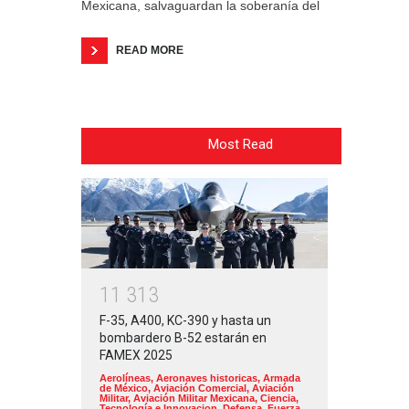
Mexicana, salvaguardan la soberanía del
READ MORE
Most Read
1
1
3
1
3
F-35, A400, KC-390 y hasta un
bombardero B-52 estarán en
FAMEX 2025
Aerolíneas
,
Aeronaves historicas
,
Armada
de México
,
Aviación Comercial
,
Aviación
Militar
,
Aviación Militar Mexicana
,
Ciencia,
Tecnología e Innovacion
,
Defensa
,
Fuerza