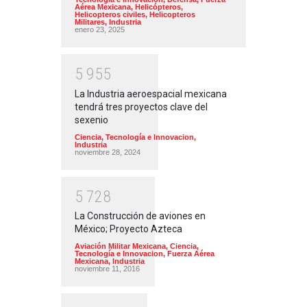
Aérea Mexicana
,
Helicópteros
,
Helicopteros civiles
,
Helicopteros
Militares
,
Industria
enero 23, 2025
5
9
5
5
La Industria aeroespacial mexicana
tendrá tres proyectos clave del
sexenio
Ciencia, Tecnología e Innovacion
,
Industria
noviembre 28, 2024
5
7
2
8
La Construcción de aviones en
México; Proyecto Azteca
Aviación Militar Mexicana
,
Ciencia,
Tecnología e Innovacion
,
Fuerza Aérea
Mexicana
,
Industria
noviembre 11, 2016