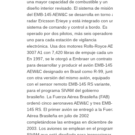
una mayor capacidad de combustible y un
diseño interior revisado. El sistema de misión
del EMB-145 AEW&C se desarrolla en torno al
radar Ericsson Erieye y está integrado con un
sistema de comando y control a bordo. Es
operado por dos pilotos, más seis operadores
uno para cada estación de vigilancia
electrónica. Usa dos motores Rolls-Royce AE
3007 A1 con 7,420 libras de empuje cada uno.
En 1997, se le otorgó a Embraer un contrato
para desarrollar y producir el avión EMB-145
AEW&C designado en Brasil como R-99, junto
con otra versión del mismo avión, equipado
con el sensor remoto EMB-145 RS variante,
para el programa SIVAM del gobierno
brasileño. La Fuerza Aérea Brasileña (FAB)
ordenó cinco aeronaves AEW&C y tres EMB-
145 RS. El primer avión se entregó a la Fuerza
Aérea Brasileña en julio de 2002
completándose las entregas en diciembre de
2003. Los aviones se emplean en el programa
SIVAM que está diseñado para inspeccionar