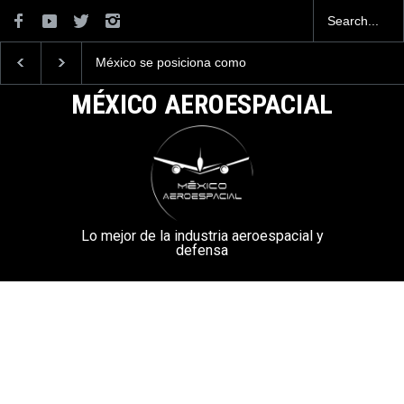
México se posiciona como
La industria naval me
el cuarto exportador
construirá 32 BUQUE
aeroespacial del mundo, al
la Armada de México
MÉXICO AEROESPACIAL
superar los 13,600 millones
de dólares en exportaciones
en el 2025.
Lo mejor de la industria aeroespacial y
defensa