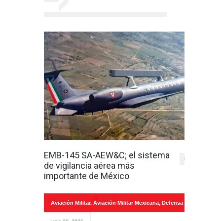
EMB-145 SA-AEW&C; el sistema
0
de vigilancia aérea más
importante de México
Aviación Militar
,
Aviación Militar Mexicana
,
Defensa