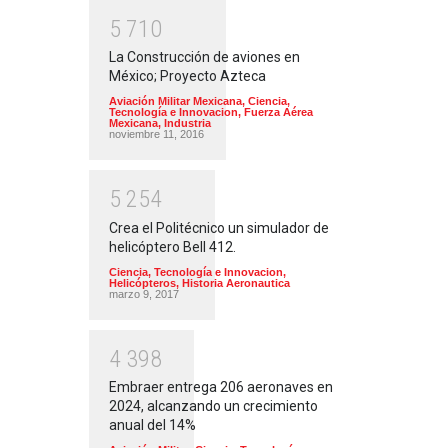
5
7
1
0
La Construcción de aviones en
México; Proyecto Azteca
Aviación Militar Mexicana
,
Ciencia,
Tecnología e Innovacion
,
Fuerza Aérea
Mexicana
,
Industria
noviembre 11, 2016
5
2
5
4
Crea el Politécnico un simulador de
helicóptero Bell 412.
Ciencia, Tecnología e Innovacion
,
Helicópteros
,
Historia Aeronautica
marzo 9, 2017
4
3
9
8
Embraer entrega 206 aeronaves en
2024, alcanzando un crecimiento
anual del 14%