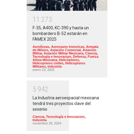
1
1
2
7
3
F-35, A400, KC-390 y hasta un
bombardero B-52 estarán en
FAMEX 2025
Aerolíneas
,
Aeronaves historicas
,
Armada
de México
,
Aviación Comercial
,
Aviación
Militar
,
Aviación Militar Mexicana
,
Ciencia,
Tecnología e Innovacion
,
Defensa
,
Fuerza
Aérea Mexicana
,
Helicópteros
,
Helicopteros civiles
,
Helicopteros
Militares
,
Industria
enero 23, 2025
5
9
4
2
La Industria aeroespacial mexicana
tendrá tres proyectos clave del
sexenio
Ciencia, Tecnología e Innovacion
,
Industria
noviembre 28, 2024