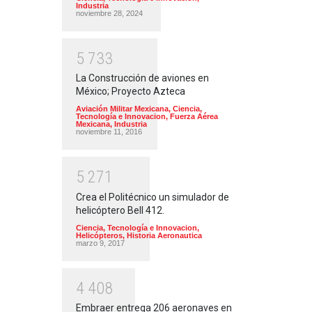
Industria
noviembre 28, 2024
5
7
3
3
La Construcción de aviones en
México; Proyecto Azteca
Aviación Militar Mexicana
,
Ciencia,
Tecnología e Innovacion
,
Fuerza Aérea
Mexicana
,
Industria
noviembre 11, 2016
5
2
7
1
Crea el Politécnico un simulador de
helicóptero Bell 412.
Ciencia, Tecnología e Innovacion
,
Helicópteros
,
Historia Aeronautica
marzo 9, 2017
4
4
0
8
Embraer entrega 206 aeronaves en