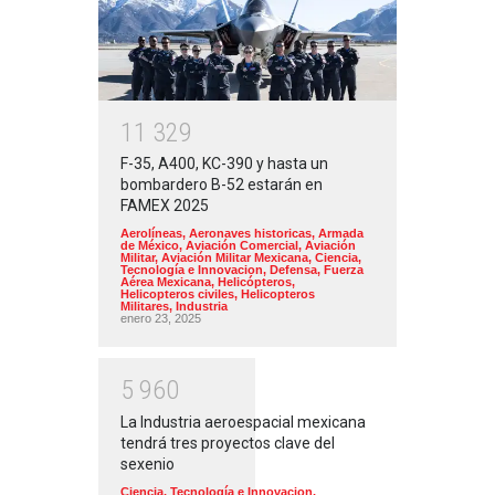
1
1
3
2
9
F-35, A400, KC-390 y hasta un
bombardero B-52 estarán en
FAMEX 2025
Aerolíneas
,
Aeronaves historicas
,
Armada
de México
,
Aviación Comercial
,
Aviación
Militar
,
Aviación Militar Mexicana
,
Ciencia,
Tecnología e Innovacion
,
Defensa
,
Fuerza
Aérea Mexicana
,
Helicópteros
,
Helicopteros civiles
,
Helicopteros
Militares
,
Industria
enero 23, 2025
5
9
6
0
La Industria aeroespacial mexicana
tendrá tres proyectos clave del
sexenio
Ciencia, Tecnología e Innovacion
,