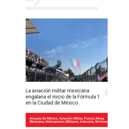
La aviación militar mexicana
0
engalana el inicio de la Fórmula 1
en la Ciudad de México
Armada de México
,
Aviación Militar
,
Fuerza Aérea
Mexicana
,
Helicopteros Militares
,
Industria
,
Noticias