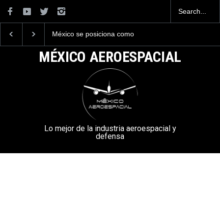
México se posiciona como
La industria naval me
el cuarto exportador
construirá 32 BUQUE
aeroespacial del mundo, al
la Armada de México
MÉXICO AEROESPACIAL
superar los 13,600 millones
de dólares en exportaciones
en el 2025.
Lo mejor de la industria aeroespacial y
defensa