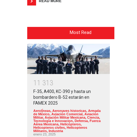
READ MORE
Most Read
1
1
3
1
3
F-35, A400, KC-390 y hasta un
bombardero B-52 estarán en
FAMEX 2025
Aerolíneas
,
Aeronaves historicas
,
Armada
de México
,
Aviación Comercial
,
Aviación
Militar
,
Aviación Militar Mexicana
,
Ciencia,
Tecnología e Innovacion
,
Defensa
,
Fuerza
Aérea Mexicana
,
Helicópteros
,
Helicopteros civiles
,
Helicopteros
Militares
,
Industria
enero 23, 2025