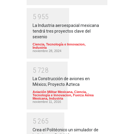
5
9
5
5
La Industria aeroespacial mexicana
tendrá tres proyectos clave del
sexenio
Ciencia, Tecnología e Innovacion
,
Industria
noviembre 28, 2024
5
7
2
8
La Construcción de aviones en
México; Proyecto Azteca
Aviación Militar Mexicana
,
Ciencia,
Tecnología e Innovacion
,
Fuerza Aérea
Mexicana
,
Industria
noviembre 11, 2016
5
2
6
5
Crea el Politécnico un simulador de