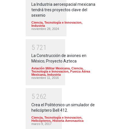
La Industria aeroespacial mexicana
tendrá tres proyectos clave del
sexenio
Ciencia, Tecnología e Innovacion
,
Industria
noviembre 28, 2024
5
7
2
1
La Construcción de aviones en
México; Proyecto Azteca
Aviación Militar Mexicana
,
Ciencia,
Tecnología e Innovacion
,
Fuerza Aérea
Mexicana
,
Industria
noviembre 11, 2016
5
2
6
2
Crea el Politécnico un simulador de
helicóptero Bell 412.
Ciencia, Tecnología e Innovacion
,
Helicópteros
,
Historia Aeronautica
marzo 9, 2017