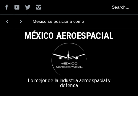
México se posiciona como
La industria naval me
el cuarto exportador
construirá 32 BUQUE
aeroespacial del mundo, al
la Armada de México
MÉXICO AEROESPACIAL
superar los 13,600 millones
de dólares en exportaciones
en el 2025.
Lo mejor de la industria aeroespacial y
defensa