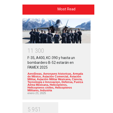
Most Read
1
1
3
0
0
F-35, A400, KC-390 y hasta un
bombardero B-52 estarán en
FAMEX 2025
Aerolíneas
,
Aeronaves historicas
,
Armada
de México
,
Aviación Comercial
,
Aviación
Militar
,
Aviación Militar Mexicana
,
Ciencia,
Tecnología e Innovacion
,
Defensa
,
Fuerza
Aérea Mexicana
,
Helicópteros
,
Helicopteros civiles
,
Helicopteros
Militares
,
Industria
enero 23, 2025
5
9
5
1