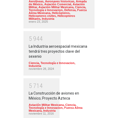
Aerolíneas
,
Aeronaves historicas
,
Armada
de México
,
Aviación Comercial
,
Aviación
Militar
,
Aviación Militar Mexicana
,
Ciencia,
Tecnología e Innovacion
,
Defensa
,
Fuerza
Aérea Mexicana
,
Helicópteros
,
Helicopteros civiles
,
Helicopteros
Militares
,
Industria
enero 23, 2025
5
9
4
4
La Industria aeroespacial mexicana
tendrá tres proyectos clave del
sexenio
Ciencia, Tecnología e Innovacion
,
Industria
noviembre 28, 2024
5
7
1
4
La Construcción de aviones en
México; Proyecto Azteca
Aviación Militar Mexicana
,
Ciencia,
Tecnología e Innovacion
,
Fuerza Aérea
Mexicana
,
Industria
noviembre 11, 2016