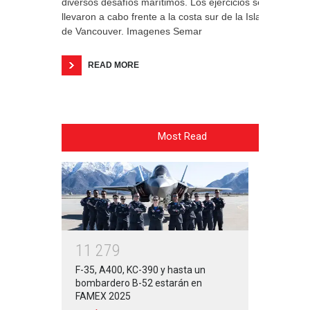
diversos desafíos marítimos. Los ejercicios se
llevaron a cabo frente a la costa sur de la Isla
de Vancouver. Imagenes Semar
READ MORE
Most Read
1
1
2
7
9
F-35, A400, KC-390 y hasta un
bombardero B-52 estarán en
FAMEX 2025