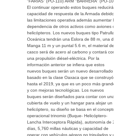
“FARIAS” (PO-110) ARM “BARRERA” (PO-102)
El continuar operando estos buques reducirá la
capacidad de respuesta de la Armada debido a
las limitaciones operativa además aumentar la
dependencia de otros activos como aviones o
helicópteros. Los nuevos buques tipo Patrulla
Oceánica tendrán una Eslora de 88 m, una de
Manga 11 m y un puntal 5.6 m, el material del
casco será de acero al carbono y contará con
una propulsión diésel-eléctrica. Por la
información anterior se infiera que estos
nuevos buques serán un nuevo desarrollado
basado en la clase Oaxaca que se construyó
hasta el 2019, ya que es un poco más grande
y con mejoras tecnológicas. Los nuevos
buques serán diseñados para contar con una
cubierta de vuelo y un hangar para alojar un
helicóptero, su diseño se basa en el concepto
operacional trinomio (Buque- Helicóptero-
Lancha Interceptora Rápida), autonomía de 20
días, 5,760 millas náuticas y capacidad de
operar con vehículos aéreos no tripulados y un