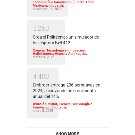
Tecnología e Innovacion
,
Fuerza Aérea
Mexicana
,
Industria
noviembre 11, 2016
5
2
6
0
Crea el Politécnico un simulador de
helicóptero Bell 412.
Ciencia, Tecnología e Innovacion
,
Helicópteros
,
Historia Aeronautica
marzo 9, 2017
4
4
0
0
Embraer entrega 206 aeronaves en
2024, alcanzando un crecimiento
anual del 14%
Aviación Militar
,
Ciencia, Tecnología e
Innovacion
,
Industria
enero 9, 2025
SHOW MORE