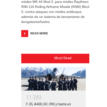
misiles MK-44 Mod 3, para misiles Raytheon
RIM-116 Rolling Airframe Missile (RAM) Block
II, contra ataques con misiles antibuque,
además de un sistema de lanzamiento de
bengalas/señuelos.
READ MORE
Most Read
1
1
2
8
3
F-35, A400, KC-390 y hasta un