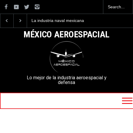
La industria naval mexicana
Entrenar a un piloto p
construirá 32 BUQUES para
volar los nuevos C-13
la Armada de México
mexicanos cuesta 2.9
MÉXICO AEROESPACIAL
millones de dólares
Lo mejor de la industria aeroespacial y
defensa