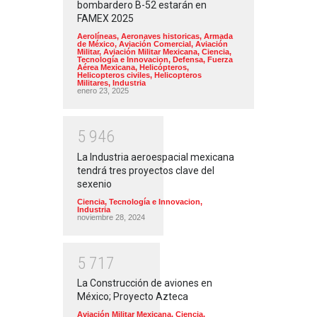
bombardero B-52 estarán en
FAMEX 2025
Aerolíneas
,
Aeronaves historicas
,
Armada
de México
,
Aviación Comercial
,
Aviación
Militar
,
Aviación Militar Mexicana
,
Ciencia,
Tecnología e Innovacion
,
Defensa
,
Fuerza
Aérea Mexicana
,
Helicópteros
,
Helicopteros civiles
,
Helicopteros
Militares
,
Industria
enero 23, 2025
5
9
4
6
La Industria aeroespacial mexicana
tendrá tres proyectos clave del
sexenio
Ciencia, Tecnología e Innovacion
,
Industria
noviembre 28, 2024
5
7
1
7
La Construcción de aviones en
México; Proyecto Azteca
Aviación Militar Mexicana
,
Ciencia,