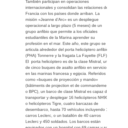
También participan en operaciones
internacionales y consolidan las relaciones de
Francia con los países donde arriban. La
misión «Jeanne d’Arc» es un despliegue
operacional a largo plazo (5 meses) de un
grupo anfibio que permite a los oficiales
estudiantiles de la Marina aprender su
profesión en el mar. Este año, este grupo se
articula alrededor del porta helicóptero anfibio
(PHA) Tonnerre y la fragata La Fayette (FLF).
El porta helicóptero es de la clase Mistral, uno
de cinco buques de asalto anfibio en servicio
en las marinas francesa y egipcia. Referidos
como «buques de proyección y mando»
(bâtiments de projection et de commandement
o BPC), un barco de clase Mistral es capaz de
transportar y desplegar 16 helicópteros NH90
o helicópteros Tigre, cuatro barcazas de
desembarco, hasta 70 vehículos incluyendo 13
carros Leclerc, o un batallón de 40 carros
Leclerc y 450 soldados. Los barcos están
equipados con un hospital con 69 camas y son