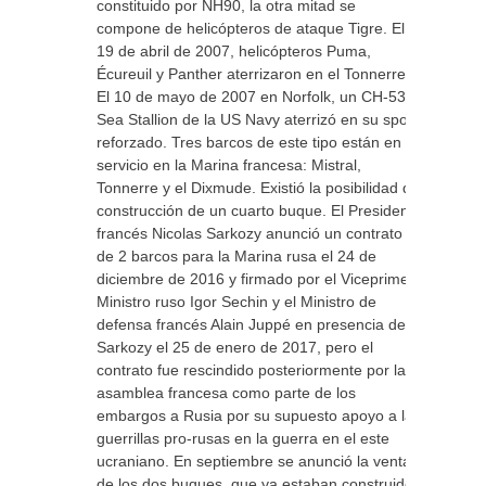
constituido por NH90, la otra mitad se
compone de helicópteros de ataque Tigre. El
19 de abril de 2007, helicópteros Puma,
Écureuil y Panther aterrizaron en el Tonnerre.
El 10 de mayo de 2007 en Norfolk, un CH-53
Sea Stallion de la US Navy aterrizó en su spot
reforzado. Tres barcos de este tipo están en
servicio en la Marina francesa: Mistral,
Tonnerre y el Dixmude. Existió la posibilidad de
construcción de un cuarto buque. El Presidente
francés Nicolas Sarkozy anunció un contrato
de 2 barcos para la Marina rusa el 24 de
diciembre de 2016 y firmado por el Viceprimer
Ministro ruso Igor Sechin y el Ministro de
defensa francés Alain Juppé en presencia de
Sarkozy el 25 de enero de 2017, pero el
contrato fue rescindido posteriormente por la
asamblea francesa como parte de los
embargos a Rusia por su supuesto apoyo a las
guerrillas pro-rusas en la guerra en el este
ucraniano. En septiembre se anunció la venta
de los dos buques, que ya estaban construidos