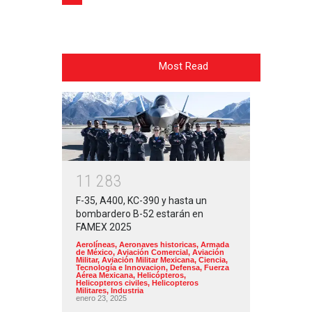
Most Read
1
1
2
8
3
F-35, A400, KC-390 y hasta un
bombardero B-52 estarán en
FAMEX 2025
Aerolíneas
,
Aeronaves historicas
,
Armada
de México
,
Aviación Comercial
,
Aviación
Militar
,
Aviación Militar Mexicana
,
Ciencia,
Tecnología e Innovacion
,
Defensa
,
Fuerza
Aérea Mexicana
,
Helicópteros
,
Helicopteros civiles
,
Helicopteros
Militares
,
Industria
enero 23, 2025