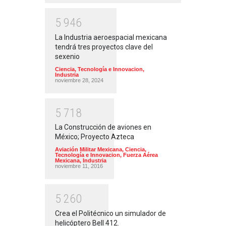
5
9
4
6
La Industria aeroespacial mexicana
tendrá tres proyectos clave del
sexenio
Ciencia, Tecnología e Innovacion
,
Industria
noviembre 28, 2024
5
7
1
8
La Construcción de aviones en
México; Proyecto Azteca
Aviación Militar Mexicana
,
Ciencia,
Tecnología e Innovacion
,
Fuerza Aérea
Mexicana
,
Industria
noviembre 11, 2016
5
2
6
0
Crea el Politécnico un simulador de
helicóptero Bell 412.