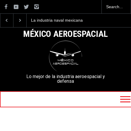
La industria naval mexicana
Entrenar a un piloto p
construirá 32 BUQUES para
volar los nuevos C-13
la Armada de México
mexicanos cuesta 2.9
MÉXICO AEROESPACIAL
millones de dólares
Lo mejor de la industria aeroespacial y
defensa