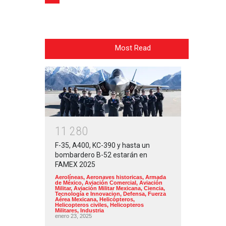
Most Read
1
1
2
8
0
F-35, A400, KC-390 y hasta un
bombardero B-52 estarán en
FAMEX 2025
Aerolíneas
,
Aeronaves historicas
,
Armada
de México
,
Aviación Comercial
,
Aviación
Militar
,
Aviación Militar Mexicana
,
Ciencia,
Tecnología e Innovacion
,
Defensa
,
Fuerza
Aérea Mexicana
,
Helicópteros
,
Helicopteros civiles
,
Helicopteros
Militares
,
Industria
enero 23, 2025