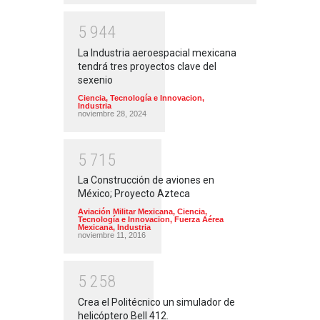
5
9
4
4
La Industria aeroespacial mexicana
tendrá tres proyectos clave del
sexenio
Ciencia, Tecnología e Innovacion
,
Industria
noviembre 28, 2024
5
7
1
5
La Construcción de aviones en
México; Proyecto Azteca
Aviación Militar Mexicana
,
Ciencia,
Tecnología e Innovacion
,
Fuerza Aérea
Mexicana
,
Industria
noviembre 11, 2016
5
2
5
8
Crea el Politécnico un simulador de
helicóptero Bell 412.