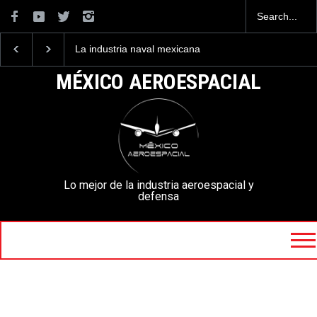
La industria naval mexicana
Entrenar a un piloto p
construirá 32 BUQUES para
volar los nuevos C-13
la Armada de México
mexicanos cuesta 2.9
MÉXICO AEROESPACIAL
millones de dólares
Lo mejor de la industria aeroespacial y
defensa