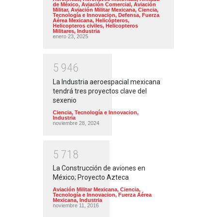
de México
,
Aviación Comercial
,
Aviación
Militar
,
Aviación Militar Mexicana
,
Ciencia,
Tecnología e Innovacion
,
Defensa
,
Fuerza
Aérea Mexicana
,
Helicópteros
,
Helicopteros civiles
,
Helicopteros
Militares
,
Industria
enero 23, 2025
5
9
4
6
La Industria aeroespacial mexicana
tendrá tres proyectos clave del
sexenio
Ciencia, Tecnología e Innovacion
,
Industria
noviembre 28, 2024
5
7
1
8
La Construcción de aviones en
México; Proyecto Azteca
Aviación Militar Mexicana
,
Ciencia,
Tecnología e Innovacion
,
Fuerza Aérea
Mexicana
,
Industria
noviembre 11, 2016