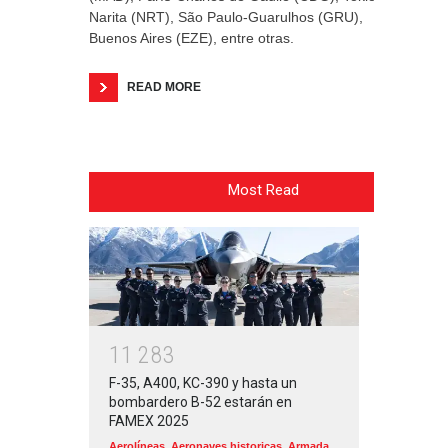
Narita (NRT), São Paulo-Guarulhos (GRU),
Buenos Aires (EZE), entre otras.
READ MORE
Most Read
1
1
2
8
3
F-35, A400, KC-390 y hasta un
bombardero B-52 estarán en
FAMEX 2025
Aerolíneas
,
Aeronaves historicas
,
Armada