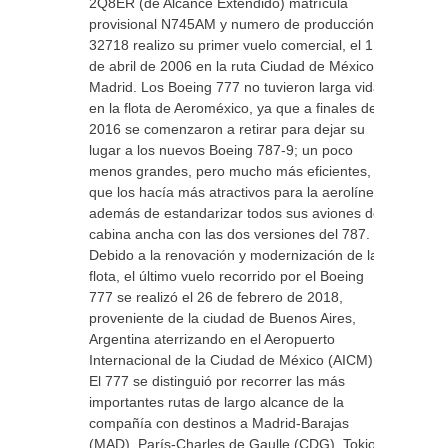
2Q8ER (de Alcance Extendido) matrícula
provisional N745AM y numero de producción
32718 realizo su primer vuelo comercial, el 1
de abril de 2006 en la ruta Ciudad de México –
Madrid. Los Boeing 777 no tuvieron larga vida
en la flota de Aeroméxico, ya que a finales de
2016 se comenzaron a retirar para dejar su
lugar a los nuevos Boeing 787-9; un poco
menos grandes, pero mucho más eficientes, lo
que los hacía más atractivos para la aerolínea,
además de estandarizar todos sus aviones de
cabina ancha con las dos versiones del 787.
Debido a la renovación y modernización de la
flota, el último vuelo recorrido por el Boeing
777 se realizó el 26 de febrero de 2018,
proveniente de la ciudad de Buenos Aires,
Argentina aterrizando en el Aeropuerto
Internacional de la Ciudad de México (AICM).
El 777 se distinguió por recorrer las más
importantes rutas de largo alcance de la
compañía con destinos a Madrid-Barajas
(MAD), París-Charles de Gaulle (CDG), Tokio-