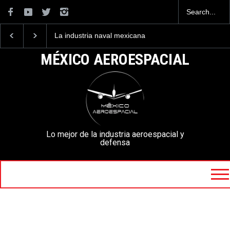
La industria naval mexicana
Entrenar a un piloto p
construirá 32 BUQUES para
volar los nuevos C-13
la Armada de México
mexicanos cuesta 2.9
MÉXICO AEROESPACIAL
millones de dólares
Lo mejor de la industria aeroespacial y
defensa