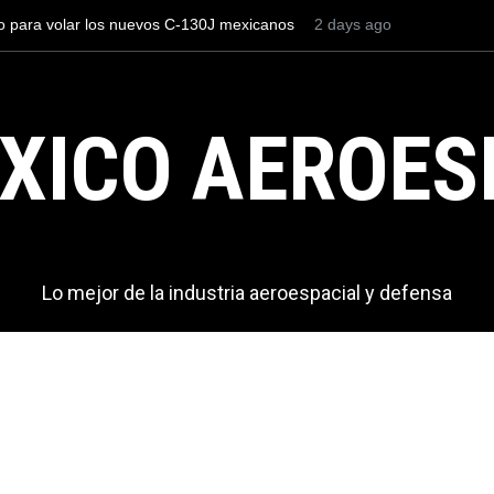
Con 35,900 pasajeros el AIFA está entre los aeropuertos con
2 days ago
más viajeros internacionales de México, pero muy lejos del
AICM.
XICO AEROES
Lo mejor de la industria aeroespacial y defensa