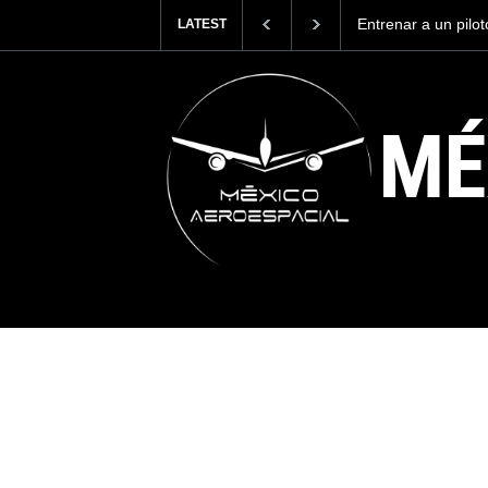
Entrenar a un piloto para volar los nuevos C-130J mexicanos
LATEST
cuesta 2.9 millones de dólares
MÉ