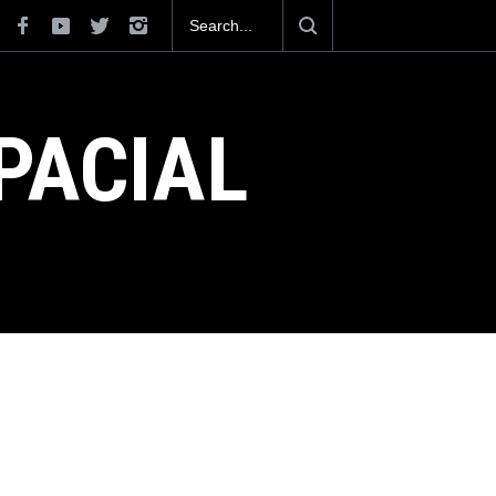
La industria naval mexicana construirá 32 BUQUES para la
Armada de México
PACIAL