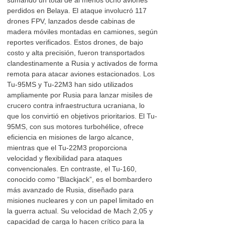
sumando un total de al menos ocho aviones
perdidos en Belaya. El ataque involucró 117
drones FPV, lanzados desde cabinas de
madera móviles montadas en camiones, según
reportes verificados. Estos drones, de bajo
costo y alta precisión, fueron transportados
clandestinamente a Rusia y activados de forma
remota para atacar aviones estacionados. Los
Tu-95MS y Tu-22M3 han sido utilizados
ampliamente por Rusia para lanzar misiles de
crucero contra infraestructura ucraniana, lo
que los convirtió en objetivos prioritarios. El Tu-
95MS, con sus motores turbohélice, ofrece
eficiencia en misiones de largo alcance,
mientras que el Tu-22M3 proporciona
velocidad y flexibilidad para ataques
convencionales. En contraste, el Tu-160,
conocido como “Blackjack”, es el bombardero
más avanzado de Rusia, diseñado para
misiones nucleares y con un papel limitado en
la guerra actual. Su velocidad de Mach 2,05 y
capacidad de carga lo hacen crítico para la