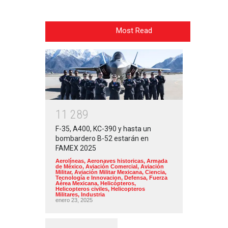
Most Read
1
1
2
8
9
F-35, A400, KC-390 y hasta un
bombardero B-52 estarán en
FAMEX 2025
Aerolíneas
,
Aeronaves historicas
,
Armada
de México
,
Aviación Comercial
,
Aviación
Militar
,
Aviación Militar Mexicana
,
Ciencia,
Tecnología e Innovacion
,
Defensa
,
Fuerza
Aérea Mexicana
,
Helicópteros
,
Helicopteros civiles
,
Helicopteros
Militares
,
Industria
enero 23, 2025