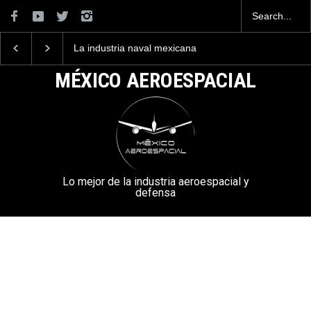
La industria naval mexicana
Entrenar a un piloto p
construirá 32 BUQUES para
volar los nuevos C-13
la Armada de México
mexicanos cuesta 2.9
MÉXICO AEROESPACIAL
millones de dólares
Lo mejor de la industria aeroespacial y
defensa