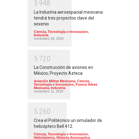
5
9
4
8
La Industria aeroespacial mexicana
tendrá tres proyectos clave del
sexenio
Ciencia, Tecnología e Innovacion
,
Industria
noviembre 28, 2024
5
7
2
0
La Construcción de aviones en
México; Proyecto Azteca
Aviación Militar Mexicana
,
Ciencia,
Tecnología e Innovacion
,
Fuerza Aérea
Mexicana
,
Industria
noviembre 11, 2016
5
2
6
0
Crea el Politécnico un simulador de
helicóptero Bell 412.
Ciencia, Tecnología e Innovacion
,
Helicópteros
,
Historia Aeronautica