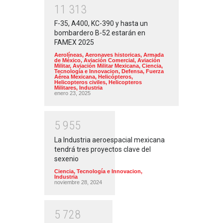
1
1
3
1
3
F-35, A400, KC-390 y hasta un
bombardero B-52 estarán en
FAMEX 2025
Aerolíneas
,
Aeronaves historicas
,
Armada
de México
,
Aviación Comercial
,
Aviación
Militar
,
Aviación Militar Mexicana
,
Ciencia,
Tecnología e Innovacion
,
Defensa
,
Fuerza
Aérea Mexicana
,
Helicópteros
,
Helicopteros civiles
,
Helicopteros
Militares
,
Industria
enero 23, 2025
5
9
5
5
La Industria aeroespacial mexicana
tendrá tres proyectos clave del
sexenio
Ciencia, Tecnología e Innovacion
,
Industria
noviembre 28, 2024
5
7
2
8