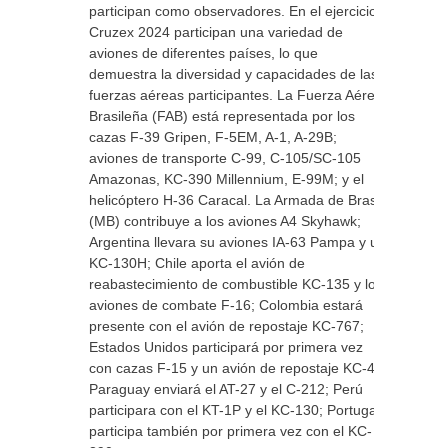
participan como observadores. En el ejercicio
Cruzex 2024 participan una variedad de
aviones de diferentes países, lo que
demuestra la diversidad y capacidades de las
fuerzas aéreas participantes. La Fuerza Aérea
Brasileña (FAB) está representada por los
cazas F-39 Gripen, F-5EM, A-1, A-29B;
aviones de transporte C-99, C-105/SC-105
Amazonas, KC-390 Millennium, E-99M; y el
helicóptero H-36 Caracal. La Armada de Brasil
(MB) contribuye a los aviones A4 Skyhawk;
Argentina llevara su aviones IA-63 Pampa y un
KC-130H; Chile aporta el avión de
reabastecimiento de combustible KC-135 y los
aviones de combate F-16; Colombia estará
presente con el avión de repostaje KC-767;
Estados Unidos participará por primera vez
con cazas F-15 y un avión de repostaje KC-46;
Paraguay enviará el AT-27 y el C-212; Perú
participara con el KT-1P y el KC-130; Portugal,
participa también por primera vez con el KC-