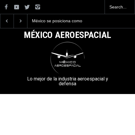
México se posiciona como
La industria naval mexican
el cuarto exportador
construirá 32 BUQUES par
aeroespacial del mundo, al
la Armada de México
MÉXICO AEROESPACIAL
superar los 13,600 millones
de dólares en exportaciones
en el 2025.
Lo mejor de la industria aeroespacial y
defensa