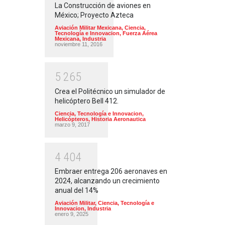
La Construcción de aviones en
México; Proyecto Azteca
Aviación Militar Mexicana
,
Ciencia,
Tecnología e Innovacion
,
Fuerza Aérea
Mexicana
,
Industria
noviembre 11, 2016
5
2
6
5
Crea el Politécnico un simulador de
helicóptero Bell 412.
Ciencia, Tecnología e Innovacion
,
Helicópteros
,
Historia Aeronautica
marzo 9, 2017
4
4
0
4
Embraer entrega 206 aeronaves en
2024, alcanzando un crecimiento
anual del 14%
Aviación Militar
,
Ciencia, Tecnología e
Innovacion
,
Industria
enero 9, 2025