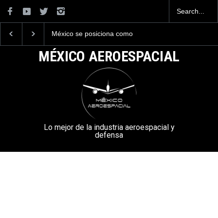
La industria naval mexicana
La mayor lección
construirá 32 BUQUES para
tecnológica que dejó e
la Armada de México
Mundial 2026 ocurrió 
MÉXICO AEROESPACIAL
aeropuertos
Lo mejor de la industria aeroespacial y
defensa