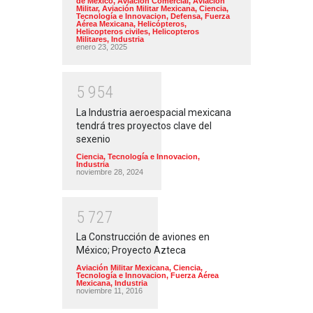
de México
,
Aviación Comercial
,
Aviación
Militar
,
Aviación Militar Mexicana
,
Ciencia,
Tecnología e Innovacion
,
Defensa
,
Fuerza
Aérea Mexicana
,
Helicópteros
,
Helicopteros civiles
,
Helicopteros
Militares
,
Industria
enero 23, 2025
5
9
5
4
La Industria aeroespacial mexicana
tendrá tres proyectos clave del
sexenio
Ciencia, Tecnología e Innovacion
,
Industria
noviembre 28, 2024
5
7
2
7
La Construcción de aviones en
México; Proyecto Azteca
Aviación Militar Mexicana
,
Ciencia,
Tecnología e Innovacion
,
Fuerza Aérea
Mexicana
,
Industria
noviembre 11, 2016