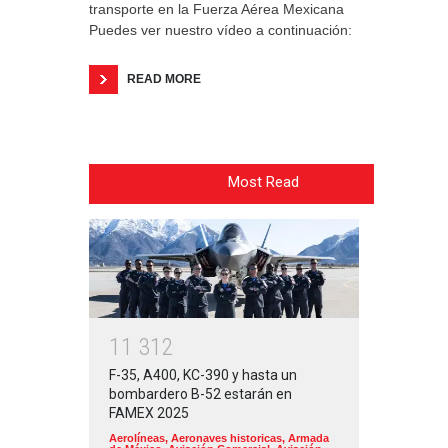
transporte en la Fuerza Aérea Mexicana
Puedes ver nuestro vídeo a continuación:
READ MORE
Most Read
1
1
3
1
2
F-35, A400, KC-390 y hasta un
bombardero B-52 estarán en
FAMEX 2025
Aerolíneas
,
Aeronaves historicas
,
Armada