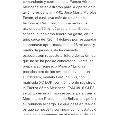
comandante y copiloto de la Fuerza Aérea
Mexicana se adiestraron para la operación del
avión presidencial TP-01 José María Morelos y
Pavón, el cual lleva más de un año en
Victorville, California, con una renta que
asciende a 60 mil dólares al mes. En ese
sentido, el gobierno federal ya gastó, en un
año, cerca de 720 mil dólares por resguardar
la aeronave aproximadamente 13 millones y
medio de pesos. Esto ha causado
especulación respecto al futuro del avión, dado
que no se ha podido concretar su venta, se
prepara su regreso a México? En días
pasados otro de los aviones en venta, un
Gulfstream, modelo GV-SP G550, con
matrícula XC-LOK, con número de registro de
la Fuerza Aérea Mexicana FAM 3916 GLF5,
se utilizó en una misión especial para traer a
México al ex Presidente de Bolivia, después de
su renuncia al cargo. Lo que pasa en realidad
es que se necesita continuar con el estatus de
vuelo de la aeronave, en el cual el avión debe