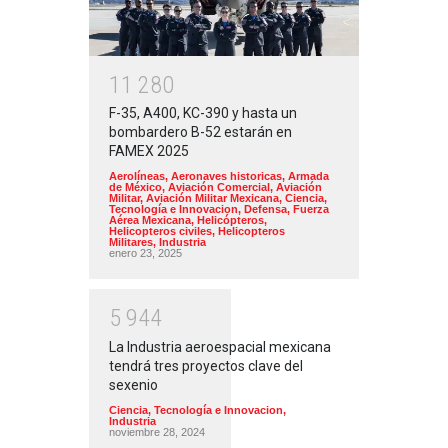
1
1
2
8
0
F-35, A400, KC-390 y hasta un
bombardero B-52 estarán en
FAMEX 2025
Aerolíneas
,
Aeronaves historicas
,
Armada
de México
,
Aviación Comercial
,
Aviación
Militar
,
Aviación Militar Mexicana
,
Ciencia,
Tecnología e Innovacion
,
Defensa
,
Fuerza
Aérea Mexicana
,
Helicópteros
,
Helicopteros civiles
,
Helicopteros
Militares
,
Industria
enero 23, 2025
5
9
4
4
La Industria aeroespacial mexicana
tendrá tres proyectos clave del
sexenio
Ciencia, Tecnología e Innovacion
,
Industria
noviembre 28, 2024