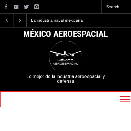
La industria naval mexicana
Entrenar a un piloto par
construirá 32 BUQUES para
volar los nuevos C-130J
la Armada de México
mexicanos cuesta 2.9
MÉXICO AEROESPACIAL
millones de dólares
Lo mejor de la industria aeroespacial y
defensa