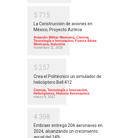
5
7
1
5
La Construcción de aviones en
México; Proyecto Azteca
Aviación Militar Mexicana
,
Ciencia,
Tecnología e Innovacion
,
Fuerza Aérea
Mexicana
,
Industria
noviembre 11, 2016
5
2
5
7
Crea el Politécnico un simulador de
helicóptero Bell 412.
Ciencia, Tecnología e Innovacion
,
Helicópteros
,
Historia Aeronautica
marzo 9, 2017
4
3
9
8
Embraer entrega 206 aeronaves en
2024, alcanzando un crecimiento
anual del 14%