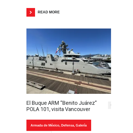
READ MORE
El Buque ARM “Benito Juárez”
0
POLA 101, visita Vancouver
Armada de México
,
Defensa
,
Galería