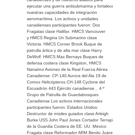
ejecutar una guerra antisubmarina y fortalecer
nuestras capacidades de integración
aeromarítima. Los activos y unidades
canadienses participantes fueron: Dos
Fragatas clase Halifax: HMCS Vancouver
y HMCS Regina Un Submarino clase
Victoria: HMCS Corner Brook Buque de
patrulla ártica y de alta mar clase Harry
DeWolf: HMCS Max Bernays Buques de
defensa costera clase Kingston, HMCS
Nanaimo Aviones de la Real Fuerza Aérea
Canadiense: CP-140 Aurora del Ala 19 de
Comox Helicópteros CH-148 Cyclone del
Escuadrón 443 Ejército canadiense , 4.º
Grupo de Patrulla de Guardabosques
Canadiense Los activos internacionales
participantes fueron: Estados Unidos:
Destructor de misiles guiados clase Arleigh
Burke USS John Paul Jones Cortador Terrapin
de la Guardia Costera de EE. UU. México:
Fragata clase Reformador ARM Benito Juárez