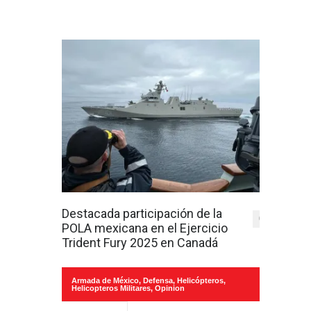
Destacada participación de la
0
POLA mexicana en el Ejercicio
Trident Fury 2025 en Canadá
Armada de México
,
Defensa
,
Helicópteros
,
Helicopteros Militares
,
Opinion