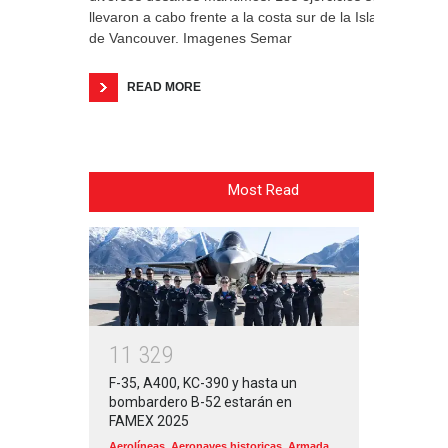
llevaron a cabo frente a la costa sur de la Isla
de Vancouver. Imagenes Semar
READ MORE
Most Read
1
1
3
2
9
F-35, A400, KC-390 y hasta un
bombardero B-52 estarán en
FAMEX 2025
Aerolíneas
,
Aeronaves historicas
,
Armada