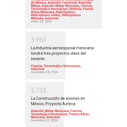
de México
,
Aviación Comercial
,
Aviación
Militar
,
Aviación Militar Mexicana
,
Ciencia,
Tecnología e Innovacion
,
Defensa
,
Fuerza
Aérea Mexicana
,
Helicópteros
,
Helicopteros civiles
,
Helicopteros
Militares
,
Industria
enero 23, 2025
5
9
6
0
La Industria aeroespacial mexicana
tendrá tres proyectos clave del
sexenio
Ciencia, Tecnología e Innovacion
,
Industria
noviembre 28, 2024
5
7
3
3
La Construcción de aviones en
México; Proyecto Azteca
Aviación Militar Mexicana
,
Ciencia,
Tecnología e Innovacion
,
Fuerza Aérea
Mexicana
,
Industria
noviembre 11, 2016