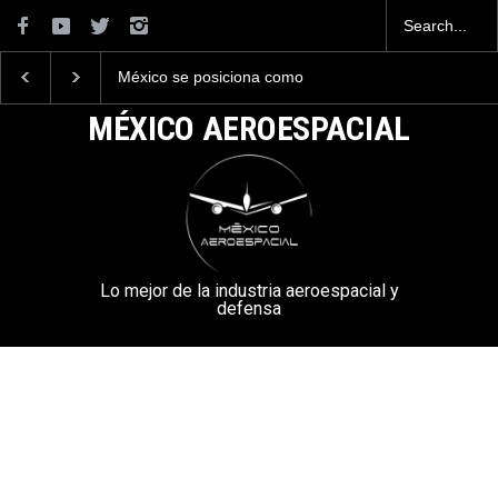
México se posiciona como
La industria naval me
el cuarto exportador
construirá 32 BUQUE
aeroespacial del mundo, al
la Armada de México
MÉXICO AEROESPACIAL
superar los 13,600 millones
de dólares en exportaciones
en el 2025.
Lo mejor de la industria aeroespacial y
defensa