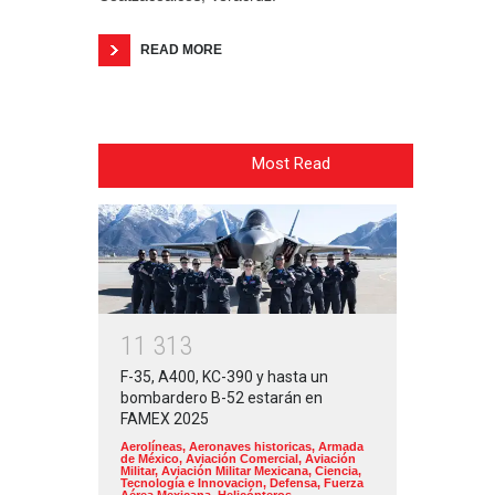
READ MORE
Most Read
1
1
3
1
3
F-35, A400, KC-390 y hasta un
bombardero B-52 estarán en
FAMEX 2025
Aerolíneas
,
Aeronaves historicas
,
Armada
de México
,
Aviación Comercial
,
Aviación
Militar
,
Aviación Militar Mexicana
,
Ciencia,
Tecnología e Innovacion
,
Defensa
,
Fuerza