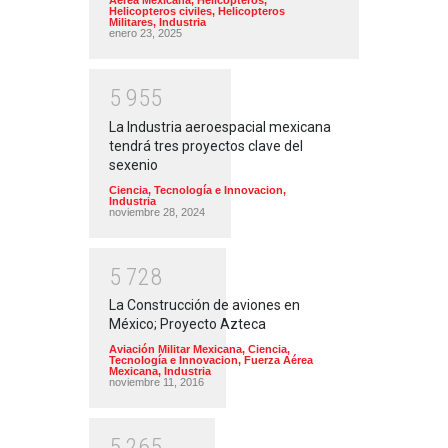
Aérea Mexicana
,
Helicópteros
,
Helicopteros civiles
,
Helicopteros
Militares
,
Industria
enero 23, 2025
5
9
5
5
La Industria aeroespacial mexicana
tendrá tres proyectos clave del
sexenio
Ciencia, Tecnología e Innovacion
,
Industria
noviembre 28, 2024
5
7
2
8
La Construcción de aviones en
México; Proyecto Azteca
Aviación Militar Mexicana
,
Ciencia,
Tecnología e Innovacion
,
Fuerza Aérea
Mexicana
,
Industria
noviembre 11, 2016
5
2
6
5