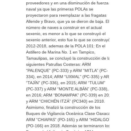
proveedores y en una disminución de fuerza
naval ya que las primeras POLAs se
proyectaron para reemplazar a las fragatas
Allende y Bravo, que ya se dieron de baja. El
número de naves a construir en el actual
sexenio, es menor a lo que se construyó el
sexenio anterior, esto fue lo que se construyó
2012-2018, ademas de la POLA 101: En el
Astillero de Marina No. 1 en Tampico,
Tamaulipas, se concluyó la construcción de las
siguientes Patrullas Costeras: ARM
“PALENQUE” (PC-333) y ARM “MITLA” (PC-
334), en 2014; ARM “UXMAL” (PC-335) y ARM
“TAJÍN” (PC-336), en 2015; ARM “TULUM”
(PC-337) y ARM “MONTE ALBÁN” (PC-338),
en 2016; ARM “BONAMPAK” (PC-339) en 2017
y ARM “CHICHÉN ITZÁ” (PC340) en 2018.
Asimismo, finalizó la construcción de los
Buques de Vigilancia Oceánica Clase Oaxaca,
ARM “CHIAPAS” (PO-165) y ARM “HIDALGO”
(PO-166) en 2018. Además se terminaron los