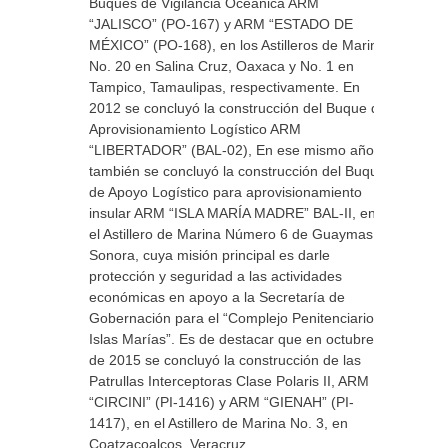
Buques de Vigilancia Oceánica ARM
“JALISCO” (PO-167) y ARM “ESTADO DE
MÉXICO” (PO-168), en los Astilleros de Marina
No. 20 en Salina Cruz, Oaxaca y No. 1 en
Tampico, Tamaulipas, respectivamente. En
2012 se concluyó la construcción del Buque de
Aprovisionamiento Logístico ARM
“LIBERTADOR” (BAL-02), En ese mismo año
también se concluyó la construcción del Buque
de Apoyo Logístico para aprovisionamiento
insular ARM “ISLA MARÍA MADRE” BAL-II, en
el Astillero de Marina Número 6 de Guaymas,
Sonora, cuya misión principal es darle
protección y seguridad a las actividades
económicas en apoyo a la Secretaría de
Gobernación para el “Complejo Penitenciario
Islas Marías”. Es de destacar que en octubre
de 2015 se concluyó la construcción de las
Patrullas Interceptoras Clase Polaris II, ARM
“CIRCINI” (PI-1416) y ARM “GIENAH” (PI-
1417), en el Astillero de Marina No. 3, en
Coatzacoalcos, Veracruz.